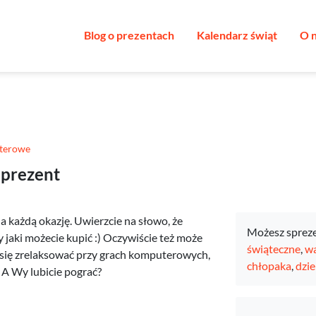
Blog o prezentach
Kalendarz świąt
O 
terowe
 prezent
na każdą okazję. Uwierzcie na słowo, że
Możesz sprez
jaki możecie kupić :) Oczywiście też może
świąteczne
,
wa
bią się zrelaksować przy grach komputerowych,
chłopaka
,
dzie
. A Wy lubicie pograć?