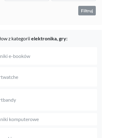
Filtruj
ow z kategorii
elektronika,
gry:
niki e-booków
rtwatche
rtbandy
niki komputerowe