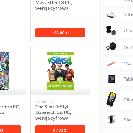
Mass Effect 3 PC,
wersja cyfrowa
Robo
Okul
198,48 zł
Głoś
Mas
Tabl
Alk
Morele.net
ariera PC,
The Sims 4: Styl
wa
Dawnych Lat PC,
wersja cyfrowa
Akce
zł
89,91 zł