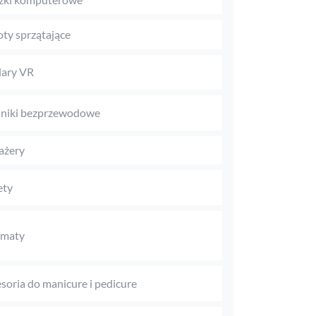
ty sprzątające
ary VR
niki bezprzewodowe
ażery
ety
omaty
soria do manicure i pedicure