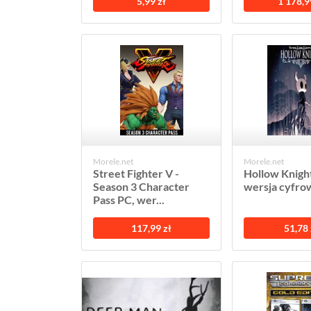
5,99 zł
1 178,9
Morele.net
Morele.net
Street Fighter V -
Hollow Knigh
Season 3 Character
wersja cyfro
Pass PC, wer...
117,99 zł
51,78 