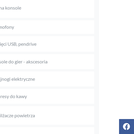
na konsole
mofony
ęci USB, pendrive
ole do gier - akscesoria
jnogi elektryczne
resy do kawy
lżacze powietrza