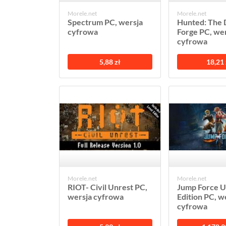
Morele.net
Morele.net
Spectrum PC, wersja
Hunted: The
cyfrowa
Forge PC, we
cyfrowa
5,88 zł
18,21 
Morele.net
Morele.net
RIOT- Civil Unrest PC,
Jump Force U
wersja cyfrowa
Edition PC, w
cyfrowa