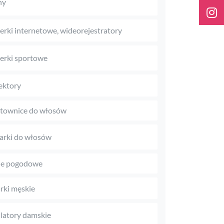
ny
rki internetowe, wideorejestratory
rki sportowe
ektory
townice do włosów
arki do włosów
je pogodowe
rki męskie
latory damskie