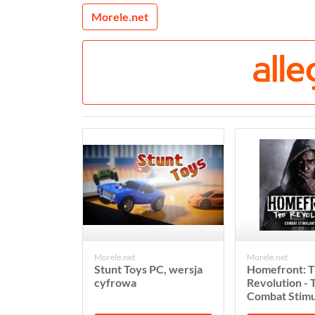
Morele.net
Morele.net
Morele.net
Stunt Toys PC, wersja
Homefront: 
cyfrowa
Revolution - 
Combat Stimul