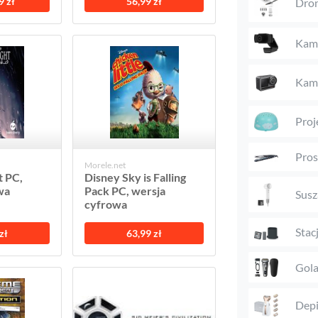
9 zł
56,99 zł
Dro
Kame
Kame
Proj
Pros
Morele.net
t PC,
Disney Sky is Falling
wa
Pack PC, wersja
Susz
cyfrowa
Stac
zł
63,99 zł
Gola
Depi