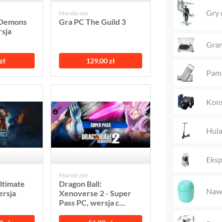
Gry 
Morele.net
 Demons
Gra PC The Guild 3
rsja
Gra
zł
129,00 zł
Pami
Kons
Hula
Eksp
Morele.net
ltimate
Dragon Ball:
Nawi
ersja
Xenoverse 2 - Super
Pass PC, wersja c...