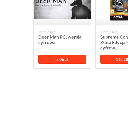
Morele.net
Morele.net
Deer Man PC, wersja
Supreme Com
cyfrowa
Złota Edycja 
cyfrow...
5,06 zł
112,28