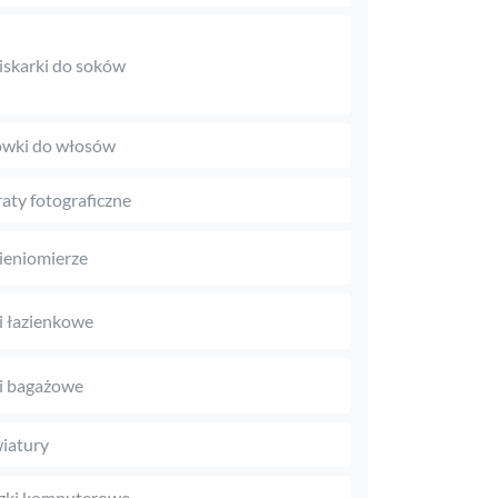
skarki do soków
wki do włosów
aty fotograficzne
ieniomierze
 łazienkowe
i bagażowe
iatury
zki komputerowe