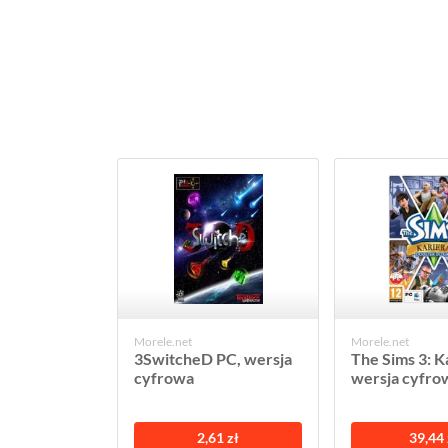
Morele.net
Morele.net
3SwitcheD PC, wersja
The Sims 3: K
cyfrowa
wersja cyfro
2,61 zł
39,44 