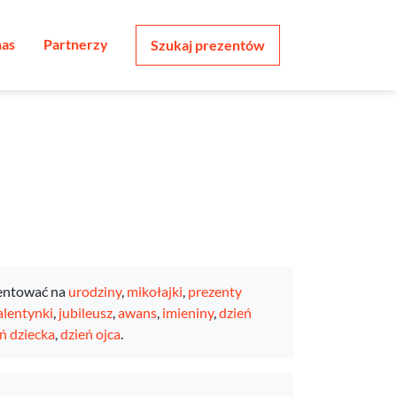
nas
Partnerzy
Szukaj prezentów
entować na
urodziny
,
mikołajki
,
prezenty
lentynki
,
jubileusz
,
awans
,
imieniny
,
dzień
ń dziecka
,
dzień ojca
.