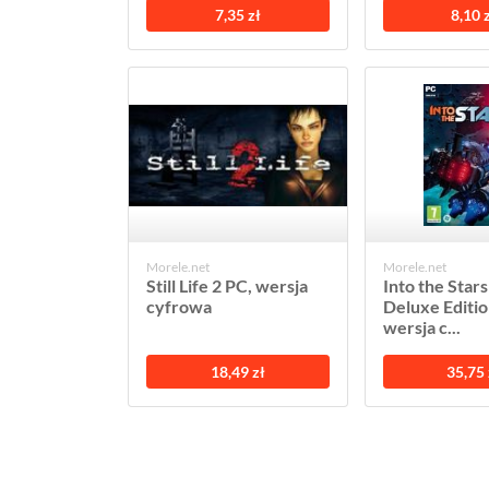
7,35 zł
8,10 
Morele.net
Morele.net
Still Life 2 PC, wersja
Into the Stars
cyfrowa
Deluxe Editio
wersja c...
18,49 zł
35,75 