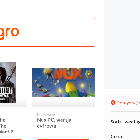
Pomysły
/
Morele.net
The
Nux PC, wersja
Sortuj wedłu
The
cyfrowa
ant P...
Cena