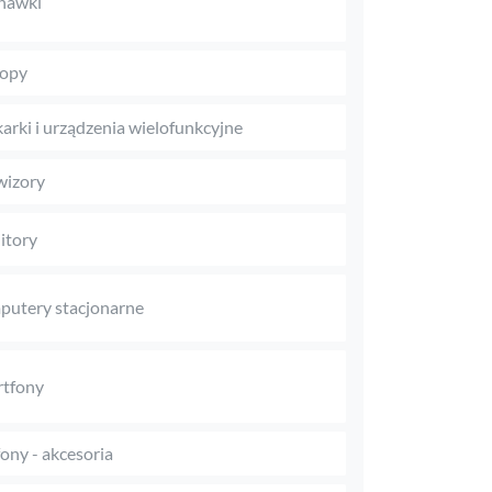
hawki
topy
arki i urządzenia wielofunkcyjne
wizory
itory
utery stacjonarne
tfony
fony - akcesoria