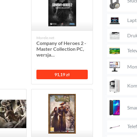
Słuc
Lap
Druk
Morele.net
Company of Heroes 2 -
Master Collection PC,
Tele
wersja...
Mon
91,19 zł
Komp
Smar
Tele