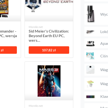
Wyci
Morele.net
mander -
Sid Meier's Civilization:
Lokó
PC, wersja
Beyond Earth EU PC,
wers...
Apar
 zł
107,82 zł
Ciśn
Wagi
Wag
Klaw
Morele.net
Mys