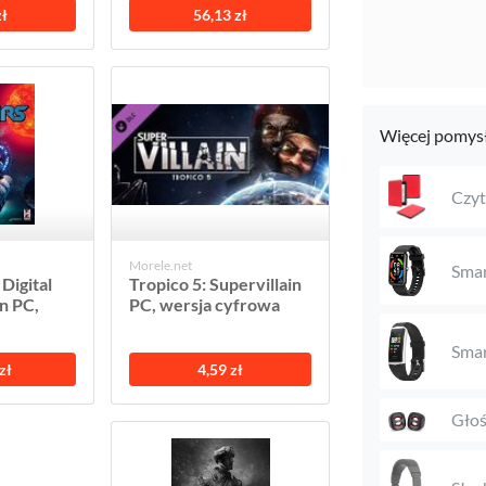
zł
56,13 zł
Więcej pomysł
Czyt
Morele.net
Sma
 Digital
Tropico 5: Supervillain
n PC,
PC, wersja cyfrowa
Sma
zł
4,59 zł
Głoś