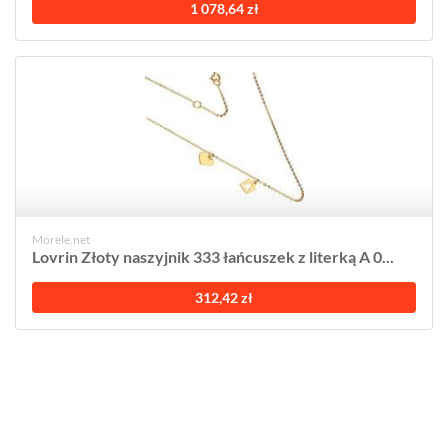
1 078,64 zł
Morele.net
Lovrin Złoty naszyjnik 333 łańcuszek z literką A 0...
312,42 zł