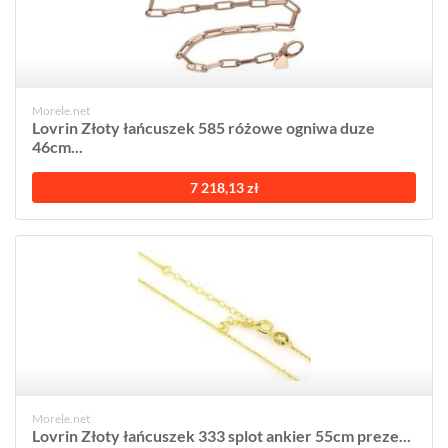
Morele.net
Lovrin Złoty łańcuszek 585 różowe ogniwa duze
46cm...
7 218,13 zł
Morele.net
Lovrin Złoty łańcuszek 333 splot ankier 55cm preze...