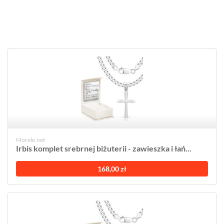
Morele.net
Irbis komplet srebrnej biżuterii - zawieszka i łań...
168,00 zł