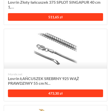
Lovrin Złoty łańcuszek 375 SPLOT SINGAPUR 40 cm
1,...
511,65 zł
Morele.net
Lovrin ŁAŃCUSZEK SREBRNY 925 WĄŻ
PRAWDZIWY 55 cm N...
473,30 zł