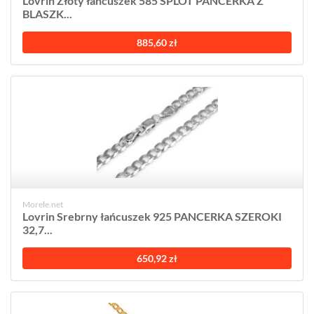
Lovrin Złoty łańcuszek 585 SPLOT PANCERKA Z
BLASZK...
885,60 zł
Morele.net
Lovrin Srebrny łańcuszek 925 PANCERKA SZEROKI
32,7...
650,92 zł