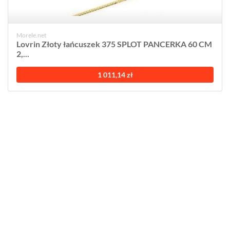
Morele.net
Lovrin Złoty łańcuszek 375 SPLOT PANCERKA 60 CM
2,...
1 011,14 zł