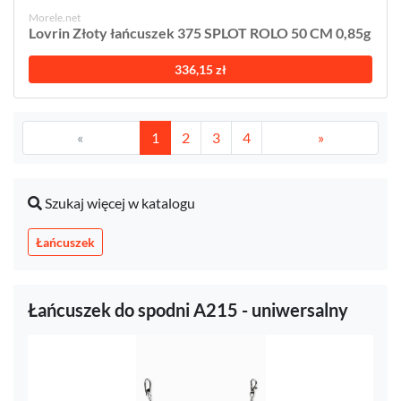
Morele.net
Lovrin Złoty łańcuszek 375 SPLOT ROLO 50 CM 0,85g
336,15 zł
«
1
2
3
4
»
Szukaj więcej w katalogu
Łańcuszek
Łańcuszek do spodni A215 - uniwersalny