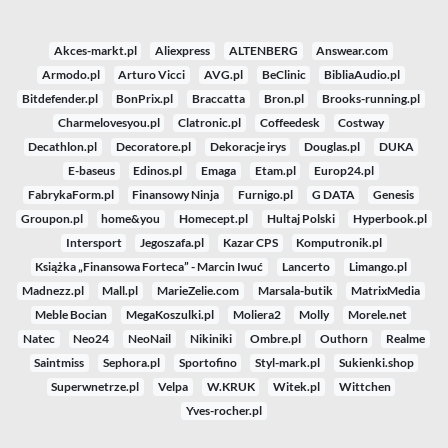
Akces-markt.pl
Aliexpress
ALTENBERG
Answear.com
Armodo.pl
Arturo Vicci
AVG.pl
BeClinic
BibliaAudio.pl
Bitdefender.pl
BonPrix.pl
Braccatta
Bron.pl
Brooks-running.pl
Charmelovesyou.pl
Clatronic.pl
Coffeedesk
Costway
Decathlon.pl
Decoratore.pl
Dekoracje irys
Douglas.pl
DUKA
E-baseus
Edinos.pl
Emaga
Etam.pl
Europ24.pl
FabrykaForm.pl
Finansowy Ninja
Furnigo.pl
G DATA
Genesis
Groupon.pl
home&you
Homecept.pl
Hultaj Polski
Hyperbook.pl
Intersport
Jegoszafa.pl
Kazar CPS
Komputronik.pl
Książka „Finansowa Forteca” - Marcin Iwuć
Lancerto
Limango.pl
Madnezz.pl
Mall.pl
MarieZelie.com
Marsala-butik
MatrixMedia
Meble Bocian
MegaKoszulki.pl
Moliera2
Molly
Morele.net
Natec
Neo24
NeoNail
Nikiniki
Ombre.pl
Outhorn
Realme
Saintmiss
Sephora.pl
Sportofino
Styl-mark.pl
Sukienki.shop
Superwnetrze.pl
Velpa
W.KRUK
Witek.pl
Wittchen
Yves-rocher.pl