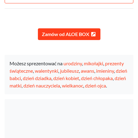
Zamów od ALOE BOX
Możesz sprezentować na
urodziny
,
mikołajki
,
prezenty
świąteczne
,
walentynki
,
jubileusz
,
awans
,
imieniny
,
dzień
babci
,
dzień dziadka
,
dzień kobiet
,
dzień chłopaka
,
dzień
matki
,
dzień nauczyciela
,
wielkanoc
,
dzień ojca
.