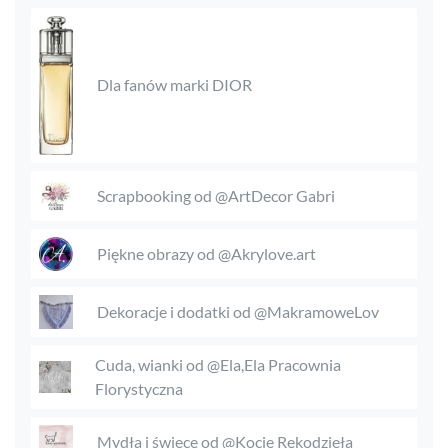
Dla fanów marki DIOR
Scrapbooking od @ArtDecor Gabri
Piękne obrazy od @Akrylove.art
Dekoracje i dodatki od @MakramoweLov
Cuda, wianki od @Ela,Ela Pracownia
Florystyczna
Mydła i świece od @Kocie Rękodzieła