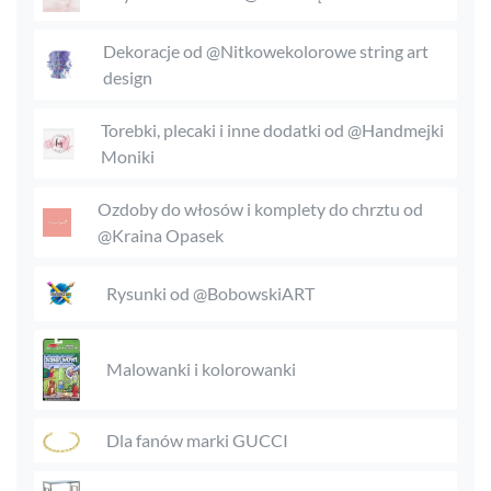
Dekoracje od @Nitkowekolorowe string art
design
Torebki, plecaki i inne dodatki od @Handmejki
Moniki
Ozdoby do włosów i komplety do chrztu od
@Kraina Opasek
Rysunki od @BobowskiART
Malowanki i kolorowanki
Dla fanów marki GUCCI