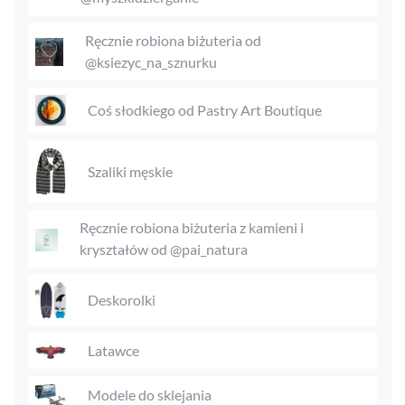
Ręcznie robiona biżuteria od
@ksiezyc_na_sznurku
Coś słodkiego od Pastry Art Boutique
Szaliki męskie
Ręcznie robiona biżuteria z kamieni i
kryształów od @pai_natura
Deskorolki
Latawce
Modele do sklejania