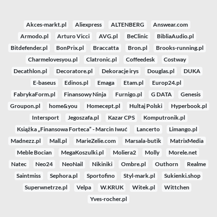
Akces-markt.pl
Aliexpress
ALTENBERG
Answear.com
Armodo.pl
Arturo Vicci
AVG.pl
BeClinic
BibliaAudio.pl
Bitdefender.pl
BonPrix.pl
Braccatta
Bron.pl
Brooks-running.pl
Charmelovesyou.pl
Clatronic.pl
Coffeedesk
Costway
Decathlon.pl
Decoratore.pl
Dekoracje irys
Douglas.pl
DUKA
E-baseus
Edinos.pl
Emaga
Etam.pl
Europ24.pl
FabrykaForm.pl
Finansowy Ninja
Furnigo.pl
G DATA
Genesis
Groupon.pl
home&you
Homecept.pl
Hultaj Polski
Hyperbook.pl
Intersport
Jegoszafa.pl
Kazar CPS
Komputronik.pl
Książka „Finansowa Forteca” - Marcin Iwuć
Lancerto
Limango.pl
Madnezz.pl
Mall.pl
MarieZelie.com
Marsala-butik
MatrixMedia
Meble Bocian
MegaKoszulki.pl
Moliera2
Molly
Morele.net
Natec
Neo24
NeoNail
Nikiniki
Ombre.pl
Outhorn
Realme
Saintmiss
Sephora.pl
Sportofino
Styl-mark.pl
Sukienki.shop
Superwnetrze.pl
Velpa
W.KRUK
Witek.pl
Wittchen
Yves-rocher.pl