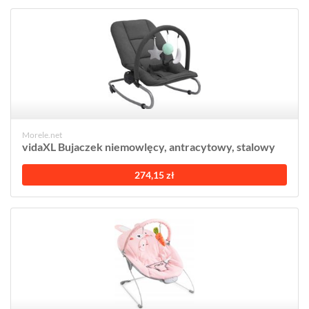
Morele.net
vidaXL Bujaczek niemowlęcy, antracytowy, stalowy
274,15 zł