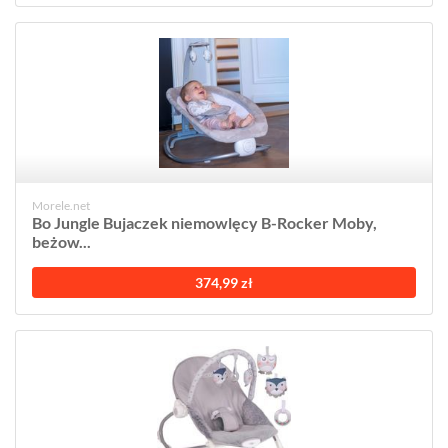
Morele.net
Bo Jungle Bujaczek niemowlęcy B-Rocker Moby,
beżow...
374,99 zł