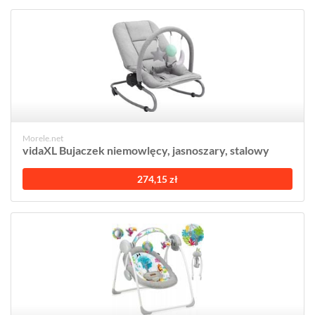
Morele.net
vidaXL Bujaczek niemowlęcy, jasnoszary, stalowy
274,15 zł