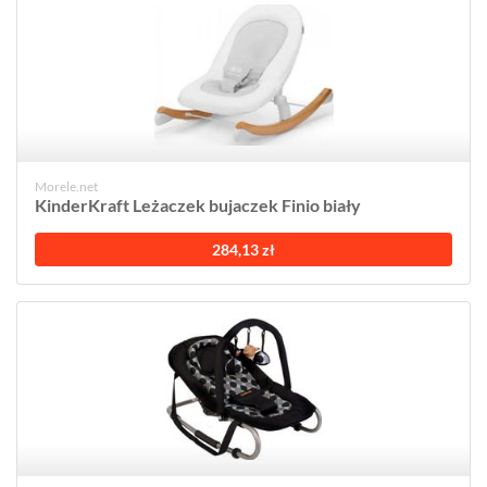
Morele.net
KinderKraft Leżaczek bujaczek Finio biały
284,13 zł