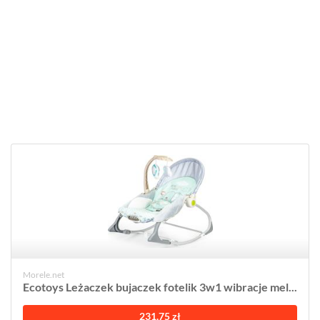
Morele.net
Ecotoys Leżaczek bujaczek fotelik 3w1 wibracje mel...
231,75 zł