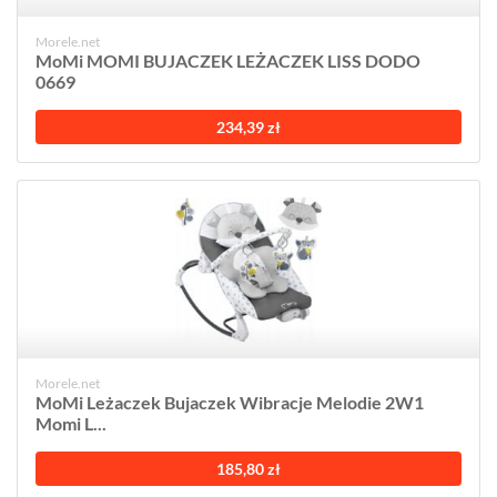
Morele.net
MoMi MOMI BUJACZEK LEŻACZEK LISS DODO
0669
234,39 zł
Morele.net
MoMi Leżaczek Bujaczek Wibracje Melodie 2W1
Momi L...
185,80 zł