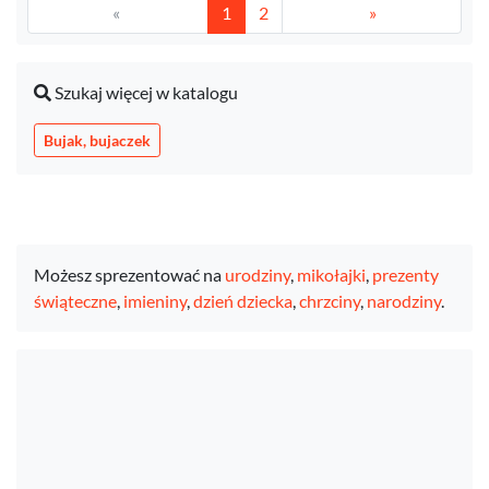
«
1
2
»
Szukaj więcej w katalogu
Bujak, bujaczek
Możesz sprezentować na
urodziny
,
mikołajki
,
prezenty
świąteczne
,
imieniny
,
dzień dziecka
,
chrzciny
,
narodziny
.