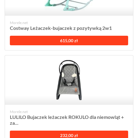
Morele.net
Costway Leżaczek-bujaczek z pozytywką 2w1
615,00 zł
Morele.net
LULILO Bujaczek leżaczek ROKULO dla niemowląt +
za...
232,00 zł