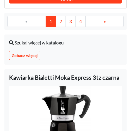
«
1
2
3
4
»
Szukaj więcej w katalogu
Zobacz więcej
Kawiarka Bialetti Moka Express 3tz czarna