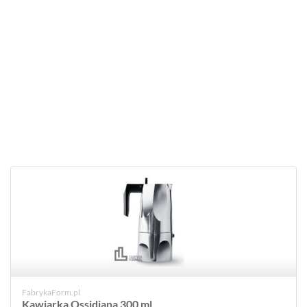
FabrykaForm.pl
Kawiarka Ossidiana 300 ml