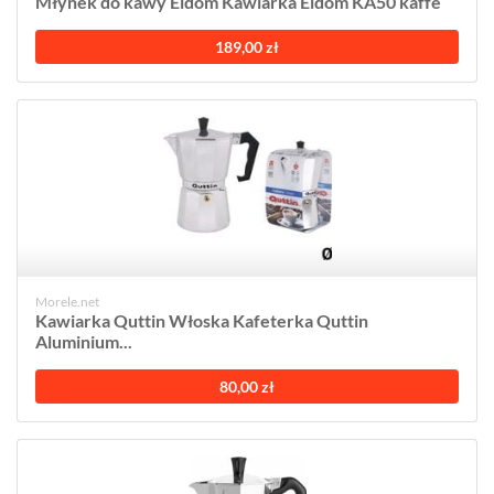
Młynek do kawy Eldom Kawiarka Eldom KA50 kaffe
189,00 zł
Morele.net
Kawiarka Quttin Włoska Kafeterka Quttin
Aluminium...
80,00 zł