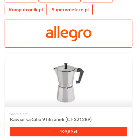
Komputronik.pl
Superwnetrze.pl
Morele.net
Kawiarka Cilio 9 filiżanek (CI-321289)
199,89 zł