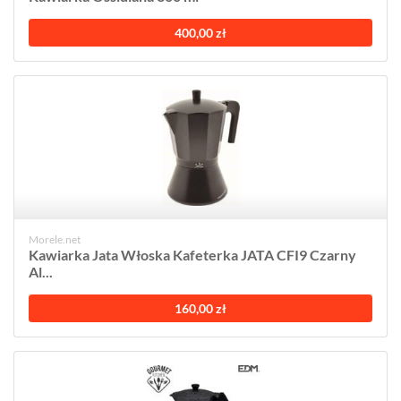
400,00 zł
Morele.net
Kawiarka Jata Włoska Kafeterka JATA CFI9 Czarny
Al...
160,00 zł