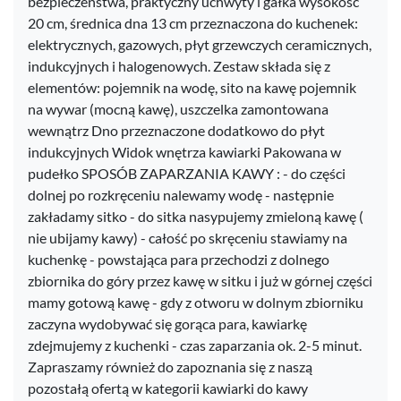
bezpieczeństwa, praktyczny uchwyty i gałka wysokość
20 cm, średnica dna 13 cm przeznaczona do kuchenek:
elektrycznych, gazowych, płyt grzewczych ceramicznych,
indukcyjnych i halogenowych. Zestaw składa się z
elementów: pojemnik na wodę, sito na kawę pojemnik
na wywar (mocną kawę), uszczelka zamontowana
wewnątrz Dno przeznaczone dodatkowo do płyt
indukcyjnych Widok wnętrza kawiarki Pakowana w
pudełko SPOSÓB ZAPARZANIA KAWY : - do części
dolnej po rozkręceniu nalewamy wodę - następnie
zakładamy sitko - do sitka nasypujemy zmieloną kawę (
nie ubijamy kawy) - całość po skręceniu stawiamy na
kuchenkę - powstająca para przechodzi z dolnego
zbiornika do góry przez kawę w sitku i już w górnej części
mamy gotową kawę - gdy z otworu w dolnym zbiorniku
zaczyna wydobywać się gorąca para, kawiarkę
zdejmujemy z kuchenki - czas zaparzania ok. 2-5 minut.
Zapraszamy również do zapoznania się z naszą
pozostałą ofertą w kategorii kawiarki do kawy