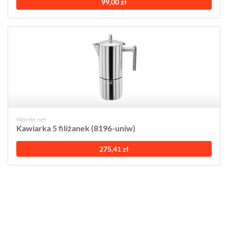
99,00 zł
Morele.net
Kawiarka 5 filiżanek (8196-uniw)
275,41 zł