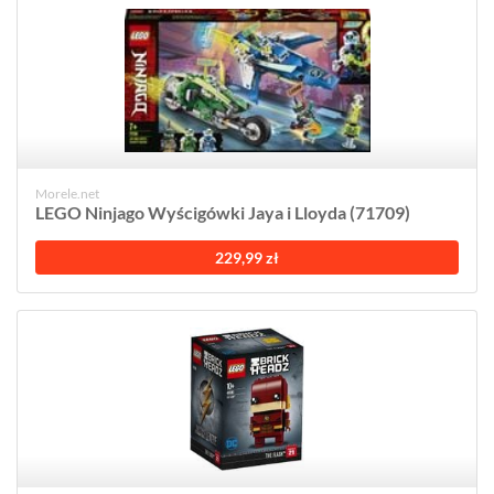
Morele.net
LEGO Ninjago Wyścigówki Jaya i Lloyda (71709)
229,99 zł