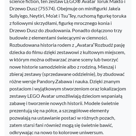
science fiction, ten zestaw LEGO® Avatar Toruk Makto i
Drzewo Dusz (75574). Obejmuje on minifigurki Jake’a
Sully’ego, Neytiri, Mo’at i Tsu’Tey, ruchomą figurkę toruka
z foliowymi skrzydłami, figurkę mrocznego konia i
Drzewo Dusz do zbudowania. Ponadto dołączono trzy
budowle z elementami świecącymi w ciemności.
Rozbudowana historia rodem z „Avatara”Rozbudź pasję
dziecka do filmu dzięki zestawowi z kultowym miejscem,
w którym można odtwarzać znane sceny lub tworzyć
nowe historie samodzielnie albo z rodziną. Mieszaj i
zbieraj zestawy (sprzedawane oddzielnie), by zbudować
różne wersje Pandory.Zabawa i nauka. Dzięki znanym
postaciom i wyjątkowym stworzeniom oraz lokalizacjom
zestawy LEGO Avatar umożliwiają dzieciom wspaniałą
zabawę i tworzenie nowych historii. Modele świetnie
prezentują się na półce, a szczegółowe elementy
pozwalają na ustawianie postaci w różnych pozach,
zatem starsi fani również mogą się świetnie bawić,
odkrywając na nowo to kolorowe uniwersum.