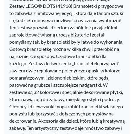
Zestaw LEGO® DOTS (41918) Bransoletki przygodowe
to zabawka z limitowanej edycji, która daje fanom sztuki
i rękodzieła mnóstwo możliwości ćwiczenia wyobraźni!
Ten zestaw pozwala dzieciom wspólnie z przyjaciółmi
zaprojektować własną uroczą biżuterię i został
pomyślany tak, by bransoletki były łatwe do wykonania.
Gotową bransoletkę można w kilka chwil przerobić na
najróżniejsze sposoby. Czadowe bransoletki dla
każdego. Zestaw do tworzenia „bransoletek przyjaźni”
zawiera dwie regulowane pojedyncze opaski w kolorze
pomarańczowym i zielononiebieskim, które będą
pasować na grubsze i szczuplejsze nadgarstki. W
zestawie są 32 kolorowe i specjalnie dekorowane płytki,
które nawiązują do zabawy, miejskiego stylu i podróży.
Chłopcy i dziewczynki mogą robić bransoletki własnego
pomysłu lub korzystać z dołączonych pomysłów na
dekorowanie. Akcesoria dla dzieci, które lubią kreatywną
zabawę. Ten artystyczny zestaw daje mnóstwo zabawy i