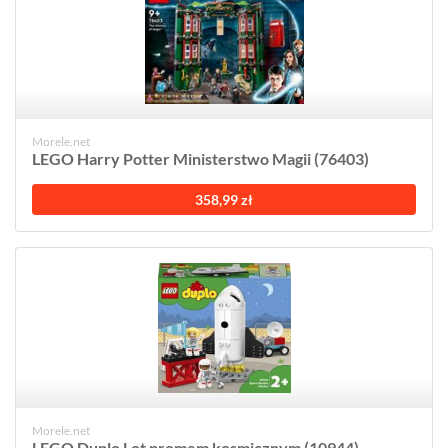
Morele.net
LEGO Harry Potter Ministerstwo Magii (76403)
358,99 zł
Morele.net
LEGO Duplo Lot promem kosmicznym (10944)