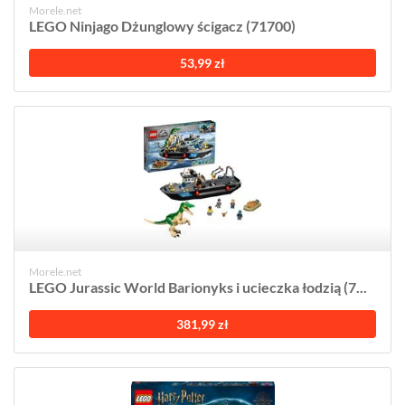
Morele.net
LEGO Ninjago Dżunglowy ścigacz (71700)
53,99 zł
Morele.net
LEGO Jurassic World Barionyks i ucieczka łodzią (7...
381,99 zł