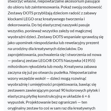
stworzyć własne, niepowtarzalne akcesorium pasujące
do ubioru lub zainteresowania. Pokaż swoją osobowość
Zestawy DOTS przybliżają dzieciom radość z zabawy
klockami LEGO oraz kreatywnego tworzenia i
dekorowania. Do tej elastycznej naszywki pasuje
wszystko, ponieważ wszystko zależy od magicznej
wyobraźni dzieci. Zestawy DOTS wspaniale sprawdzą się
jako upominek niespodzianka lub rewelacyjny prezent
na urodziny dla kreatywnych dzieciaków. Do
zaprojektowania, pochwalenia się i stworzenia od nowa
— podaruj zestaw LEGO® DOTS Naszywka (41955)
miłośnikom rękodzieła lub mody. Kreatywna zabawa
zaczyna się już po otwarciu pudełka. Niepowtarzalne
wzory wszędzie wokół — dzieci mogą rozwinąć
wyobraźnię i umiejętności projektowania, bawiąc się
zestawem zawierającym ponad 90 kolorowych płytek i
elastyczną płytkę konstrukcyjną w układzie 6 × 6
wypustek. Projektowanie bez ograniczeń — ten
oryginalny zestaw to coś w sam raz dla kreatywnych