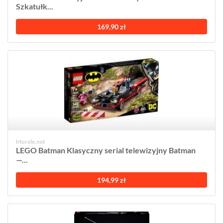
Szkatułk...
169,90 zł
Morele.net
LEGO Batman Klasyczny serial telewizyjny Batman
—...
194,99 zł