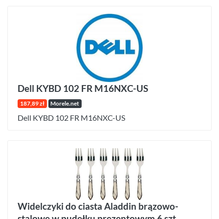
Dell KYBD 102 FR M16NXC-US
187,89 zł
Morele.net
Dell KYBD 102 FR M16NXC-US
Widelczyki do ciasta Aladdin brązowo-
stalowe w pudełku prezentowym 6 szt.