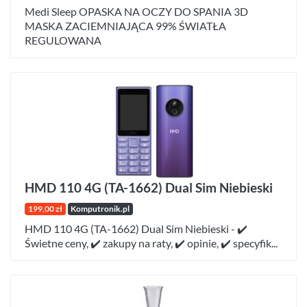
Medi Sleep OPASKA NA OCZY DO SPANIA 3D
MASKA ZACIEMNIAJĄCA 99% ŚWIATŁA
REGULOWANA
HMD 110 4G (TA-1662) Dual Sim Niebieski
199,00 zł
Komputronik.pl
HMD 110 4G (TA-1662) Dual Sim Niebieski - ✔️
Świetne ceny, ✔️ zakupy na raty, ✔️ opinie, ✔️ specyfik...