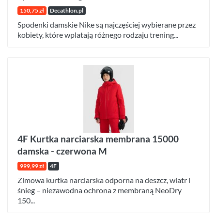
150,75 zł
Decathlon.pl
Spodenki damskie Nike są najczęściej wybierane przez
kobiety, które wplatają różnego rodzaju trening...
4F Kurtka narciarska membrana 15000
damska - czerwona M
999,99 zł
4F
Zimowa kurtka narciarska odporna na deszcz, wiatr i
śnieg – niezawodna ochrona z membraną NeoDry
150...