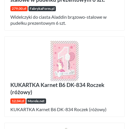
279,00 zł
FabrykaForm.pl
Widelczyki do ciasta Aladdin brązowo-stalowe w
pudełku prezentowym 6 szt.
KUKARTKA Karnet B6 DK-834 Roczek
(różowy)
12,04 zł
Morele.net
KUKARTKA Karnet B6 DK-834 Roczek (różowy)