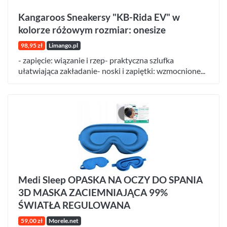
Kangaroos Sneakersy "KB-Rida EV" w
kolorze różowym rozmiar: onesize
98,95 zł
Limango.pl
- zapięcie: wiązanie i rzep- praktyczna szlufka
ułatwiająca zakładanie- noski i zapiętki: wzmocnione...
Medi Sleep OPASKA NA OCZY DO SPANIA
3D MASKA ZACIEMNIAJĄCA 99%
ŚWIATŁA REGULOWANA
59,00 zł
Morele.net