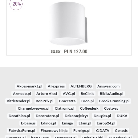
Akces-markt.pl
Aliexpress
ALTENBERG
Answear.com
Armodo.pl
Arturo Vicci
AVG.pl
BeClinic
BibliaAudio.pl
Bitdefender.pl
BonPrix.pl
Braccatta
Bron.pl
Brooks-running.pl
Charmelovesyou.pl
Clatronic.pl
Coffeedesk
Costway
Decathlon.pl
Decoratore.pl
Dekoracje irys
Douglas.pl
DUKA
E-baseus
Edinos.pl
Emaga
Etam.pl
Europ24.pl
FabrykaForm.pl
Finansowy Ninja
Furnigo.pl
G DATA
Genesis
Groupon.pl
home&you
Homecept.pl
Hultaj Polski
Hyperbook.pl