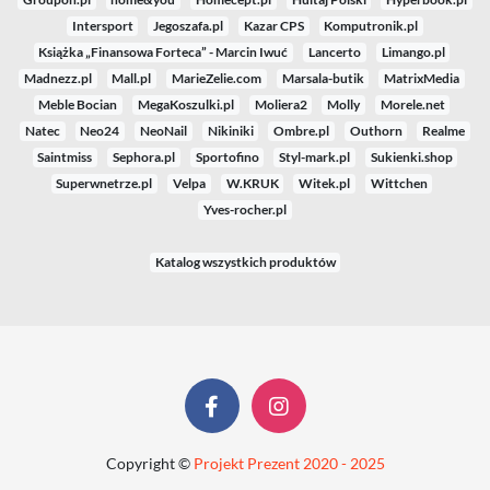
Intersport
Jegoszafa.pl
Kazar CPS
Komputronik.pl
Książka „Finansowa Forteca” - Marcin Iwuć
Lancerto
Limango.pl
Madnezz.pl
Mall.pl
MarieZelie.com
Marsala-butik
MatrixMedia
Meble Bocian
MegaKoszulki.pl
Moliera2
Molly
Morele.net
Natec
Neo24
NeoNail
Nikiniki
Ombre.pl
Outhorn
Realme
Saintmiss
Sephora.pl
Sportofino
Styl-mark.pl
Sukienki.shop
Superwnetrze.pl
Velpa
W.KRUK
Witek.pl
Wittchen
Yves-rocher.pl
Katalog wszystkich produktów
Copyright ©
Projekt Prezent 2020 - 2025