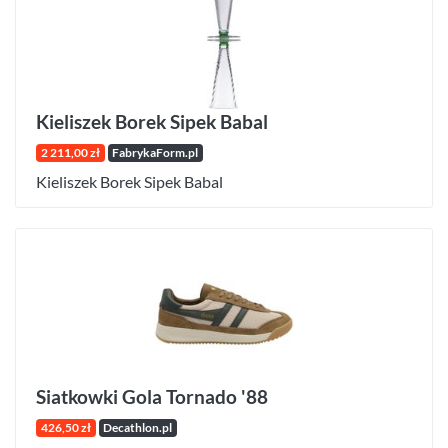
Kieliszek Borek Sipek Babal
2 211,00 zł
FabrykaForm.pl
Kieliszek Borek Sipek Babal
Siatkowki Gola Tornado '88
426,50 zł
Decathlon.pl