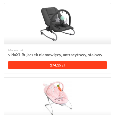
Morele.net
vidaXL Bujaczek niemowlęcy, antracytowy, stalowy
274,15 zł