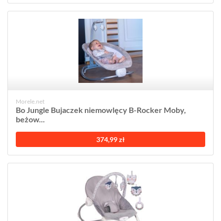
Morele.net
Bo Jungle Bujaczek niemowlęcy B-Rocker Moby,
beżow...
374,99 zł