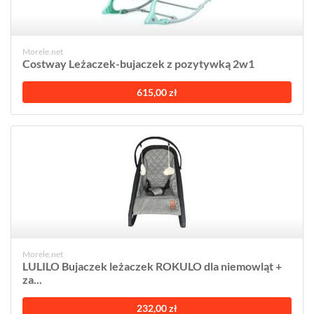
Morele.net
Costway Leżaczek-bujaczek z pozytywką 2w1
615,00 zł
Morele.net
LULILO Bujaczek leżaczek ROKULO dla niemowląt +
za...
232,00 zł