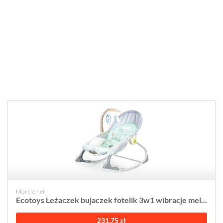
Morele.net
Ecotoys Leżaczek bujaczek fotelik 3w1 wibracje mel...
231,75 zł