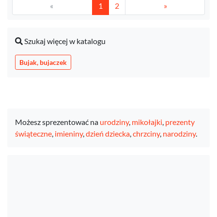
«
1
2
»
Szukaj więcej w katalogu
Bujak, bujaczek
Możesz sprezentować na
urodziny
,
mikołajki
,
prezenty
świąteczne
,
imieniny
,
dzień dziecka
,
chrzciny
,
narodziny
.