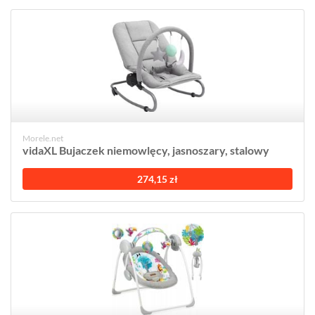
Morele.net
vidaXL Bujaczek niemowlęcy, jasnoszary, stalowy
274,15 zł