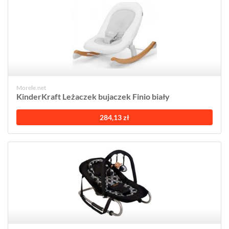
Morele.net
KinderKraft Leżaczek bujaczek Finio biały
284,13 zł