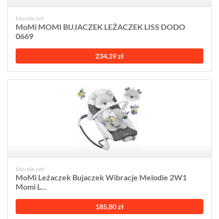
Morele.net
MoMi MOMI BUJACZEK LEŻACZEK LISS DODO
0669
234,39 zł
Morele.net
MoMi Leżaczek Bujaczek Wibracje Melodie 2W1
Momi L...
185,80 zł