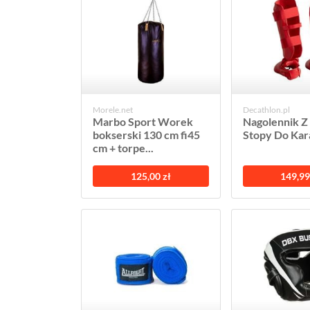
Morele.net
Decathlon.pl
Marbo Sport Worek
Nagolennik Z
bokserski 130 cm fi45
Stopy Do Kar
cm + torpe...
125,00 zł
149,99