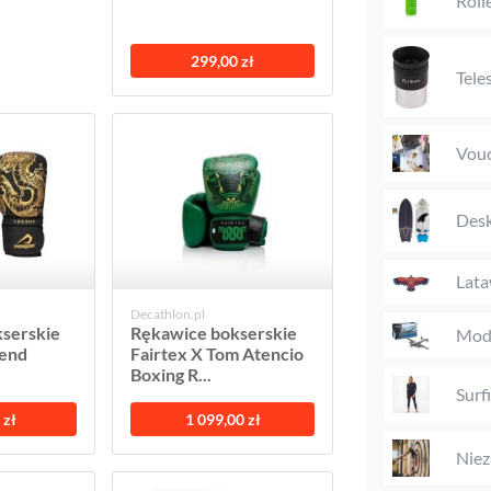
Roll
299,00 zł
Tele
Vouc
Desk
Lat
Decathlon.pl
serskie
Rękawice bokserskie
Mode
gend
Fairtex X Tom Atencio
Boxing R...
Surf
 zł
1 099,00 zł
Niez