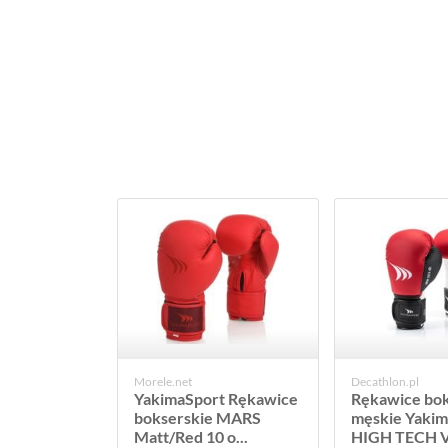
Morele.net
Decathlon.pl
YakimaSport Rękawice
Rękawice bok
bokserskie MARS
męskie Yakim
Matt/Red 10 o...
HIGH TECH V.