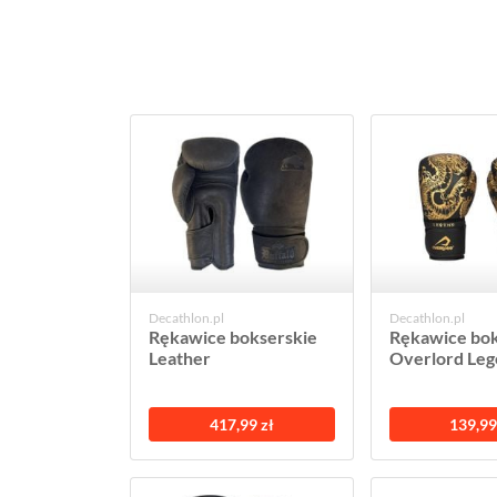
Decathlon.pl
Decathlon.pl
Rękawice bokserskie
Rękawice bok
Leather
Overlord Le
417,99 zł
139,99