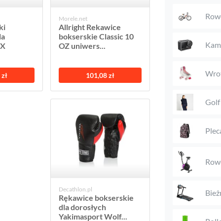
Rowe
Morele.net
ki
Allright Rekawice
la
bokserskie Classic 10
Kame
BX
OZ uniwers...
Wro
 zł
101,08 zł
Golf
Plec
Rowe
Decathlon.pl
Bież
Rękawice bokserskie
dla dorosłych
Yakimasport Wolf...