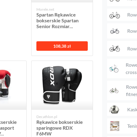
Morele.net
Rowe
Spartan Rękawice
bokserskie Spartan
Senior Rozmiar...
Rowe
108,38 zł
Rowe
Rower
cross
Rower
fitne
Kask
Decathlon.pl
serskie
Rękawice bokserskie
Teni
asport
sparingowe RDX
..
F6MW