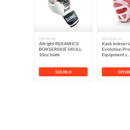
Morele.net
Decathlon.pl
Allright RĘKAWICE
Kask boksers
BOKSERSKIE SKULL
Evolution Pro
10oz białe
Equipment z..
103,98 zł
109,00