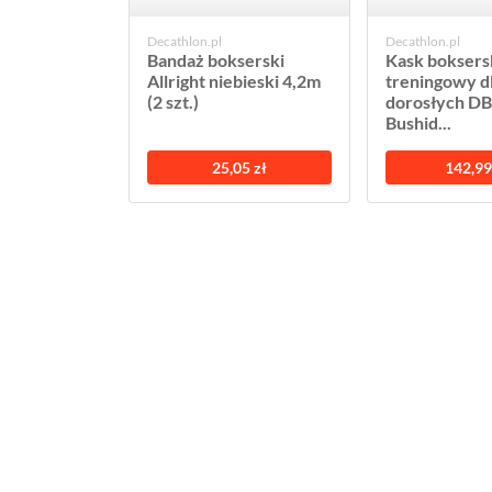
Decathlon.pl
Decathlon.pl
Bandaż bokserski
Kask boksers
Allright niebieski 4,2m
treningowy d
(2 szt.)
dorosłych D
Bushid...
25,05 zł
142,99