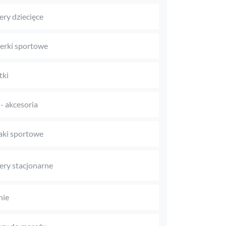
ry dziecięce
rki sportowe
tki
 - akcesoria
aki sportowe
ry stacjonarne
nie