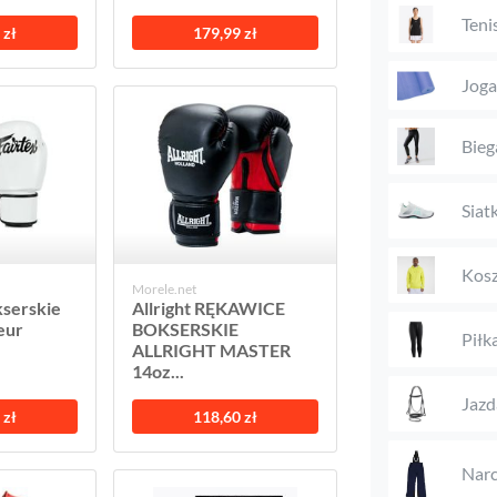
Teni
 zł
179,99 zł
Joga
Bieg
Siat
Kosz
Morele.net
serskie
Allright RĘKAWICE
eur
BOKSERSKIE
Piłk
ALLRIGHT MASTER
14oz...
Jazd
 zł
118,60 zł
Narc