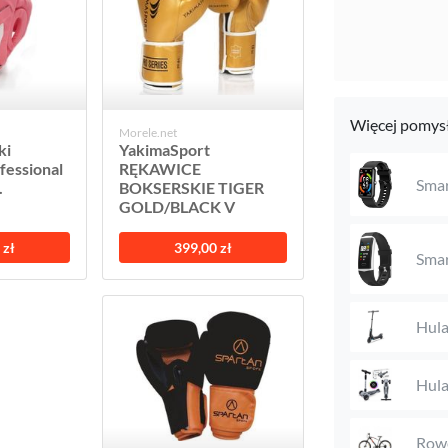
Więcej pomysł
Morele.net
ki
YakimaSport
fessional
RĘKAWICE
Sma
.
BOKSERSKIE TIGER
GOLD/BLACK V
 zł
399,00 zł
Sma
Hula
Hula
Rowe