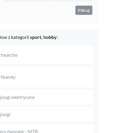
Filtruj
ow z kategorii
sport,
hobby:
rtwatche
rtbandy
jnogi elektryczne
jnogi
ry damskie - MTB