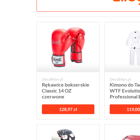
Decathlon.pl
Decathlon.pl
Rękawice bokserskie
Kimono do T
Classic 14 OZ
WTF Evoluti
czerwone
Professional E
128,97 zł
119,00