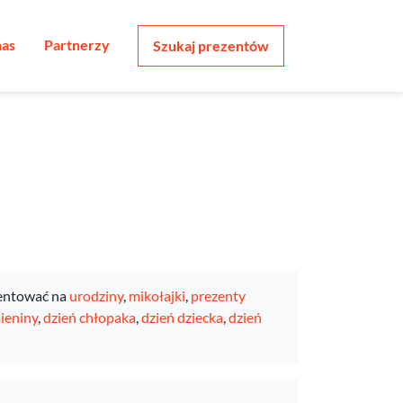
nas
Partnerzy
Szukaj prezentów
entować na
urodziny
,
mikołajki
,
prezenty
ieniny
,
dzień chłopaka
,
dzień dziecka
,
dzień