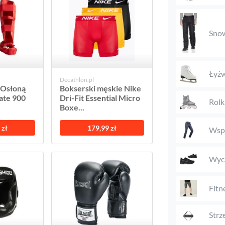
Snow
Łyżw
Decathlon.pl
 Osłoną
Bokserski męskie Nike
ate 900
Dri-Fit Essential Micro
Rolk
Boxe...
 zł
179,99 zł
Wspi
Wyci
Fitn
Strz