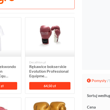
Decathlon.pl
aekwondo
Rękawice bokserskie
on
Evolution Professional
qu...
Equipme...
Pomysły
/
 zł
64,50 zł
Sortuj wedłu
Cena