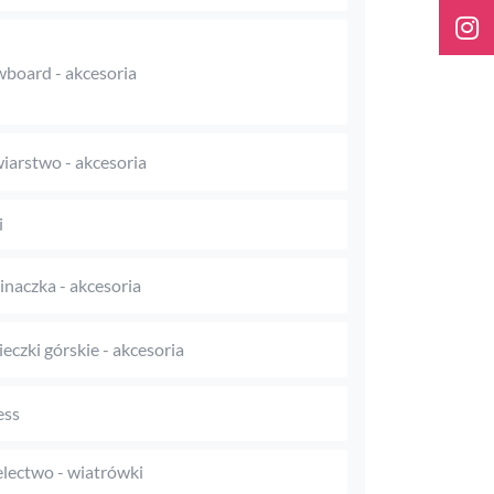
board - akcesoria
iarstwo - akcesoria
i
naczka - akcesoria
eczki górskie - akcesoria
ess
electwo - wiatrówki