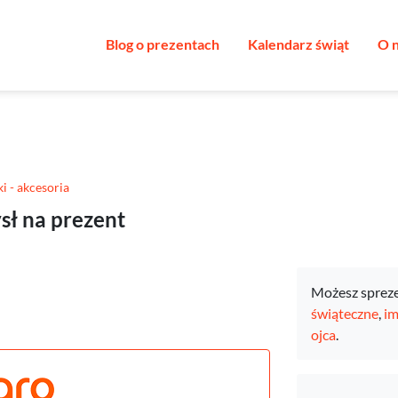
Blog o prezentach
Kalendarz świąt
O 
ki - akcesoria
ysł na prezent
Możesz sprez
świąteczne
,
im
ojca
.