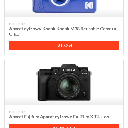
Morele.net
Aparat cyfrowy Kodak Kodak M38 Reusable Camera
Cla...
181,62 zł
Morele.net
Aparat Fujifilm Aparat cyfrowy FujiFilm X-T4 + ob....