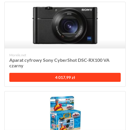
Morele.net
Aparat cyfrowy Sony CyberShot DSC-RX100 VA
czarny
4 017,99 zł