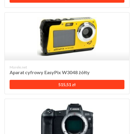
Morele.net
Aparat cyfrowy EasyPix W3048 żółty
515,51 zł