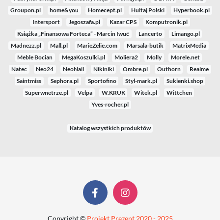
Groupon.pl
home&you
Homecept.pl
Hultaj Polski
Hyperbook.pl
Intersport
Jegoszafa.pl
Kazar CPS
Komputronik.pl
Książka „Finansowa Forteca” - Marcin Iwuć
Lancerto
Limango.pl
Madnezz.pl
Mall.pl
MarieZelie.com
Marsala-butik
MatrixMedia
Meble Bocian
MegaKoszulki.pl
Moliera2
Molly
Morele.net
Natec
Neo24
NeoNail
Nikiniki
Ombre.pl
Outhorn
Realme
Saintmiss
Sephora.pl
Sportofino
Styl-mark.pl
Sukienki.shop
Superwnetrze.pl
Velpa
W.KRUK
Witek.pl
Wittchen
Yves-rocher.pl
Katalog wszystkich produktów
Copyright ©
Projekt Prezent 2020 - 2025