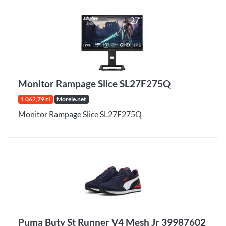
Monitor Rampage Slice SL27F275Q
1 062,79 zł
Morele.net
Monitor Rampage Slice SL27F275Q
Puma Buty St Runner V4 Mesh Jr 39987602