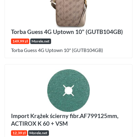
Torba Guess 4G Uptown 10" (GUTB104GB)
149,99 zł
Morele.net
Torba Guess 4G Uptown 10" (GUTB104GB)
Import Krążek ścierny fibr.AF799125mm,
ACTIROX K 60 + VSM
12,39 zł
Morele.net