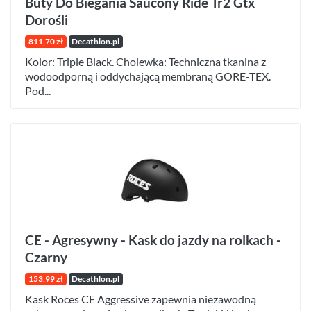
Buty Do Biegania Saucony Ride Tr2 Gtx
Dorośli
811,70 zł
Decathlon.pl
Kolor: Triple Black. Cholewka: Techniczna tkanina z
wodoodporną i oddychającą membraną GORE-TEX.
Pod...
CE - Agresywny - Kask do jazdy na rolkach -
Czarny
153,99 zł
Decathlon.pl
Kask Roces CE Aggressive zapewnia niezawodną