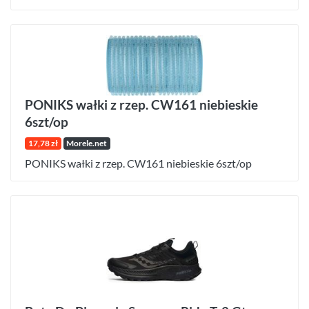
PONIKS wałki z rzep. CW161 niebieskie
6szt/op
17,78 zł
Morele.net
PONIKS wałki z rzep. CW161 niebieskie 6szt/op