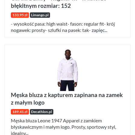
błękitnym rozmiar: 152
133,95 zł
Limango.pl
- wysokość pasa: high waist- fason: regular fit- krój
nogawek: prosty- szlufki na pasek: tak- zapięc...
Męska bluza z kapturem zapinana na zamek
z małym logo
189,41 zł
Decathlon.pl
Męska bluza Leone 1947 Apparel z zamkiem
błyskawicznym i małym logo. Prosty, sportowy styl,
idealny...