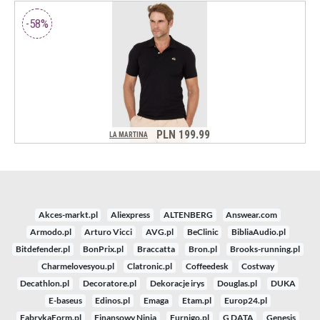
Akces-markt.pl
Aliexpress
ALTENBERG
Answear.com
Armodo.pl
Arturo Vicci
AVG.pl
BeClinic
BibliaAudio.pl
Bitdefender.pl
BonPrix.pl
Braccatta
Bron.pl
Brooks-running.pl
Charmelovesyou.pl
Clatronic.pl
Coffeedesk
Costway
Decathlon.pl
Decoratore.pl
Dekoracje irys
Douglas.pl
DUKA
E-baseus
Edinos.pl
Emaga
Etam.pl
Europ24.pl
FabrykaForm.pl
Finansowy Ninja
Furnigo.pl
G DATA
Genesis