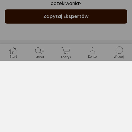
oczekiwania?
Zapytaj Ekspertów
Gwarancje
Start
Konto
Więcej
Menu
Koszyk
WARUNKI GWARANCJI
Długość
24 miesiące
Typ gwarancji
Sprzedawcy