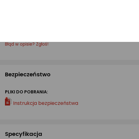
Zamów teraz, aby cieszyć się elegancką dekoracją,
która podkreśli Twoje wspomnienia! Idealna do
każdego wnętrza – dostępna już dziś na Morele!
Błąd w opisie? Zgłoś!
Bezpieczeństwo
PLIKI DO POBRANIA:
Instrukcja bezpieczeństwa
Specyfikacja