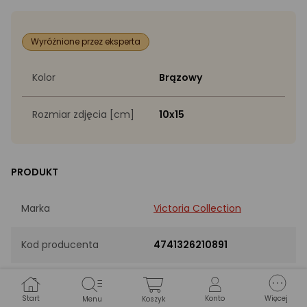
Wyróżnione przez eksperta
Kolor
Brązowy
Rozmiar zdjęcia [cm]
10x15
PRODUKT
Marka
Victoria Collection
Kod producenta
4741326210891
EAN
4741326210891
Start
Konto
Więcej
Menu
Koszyk