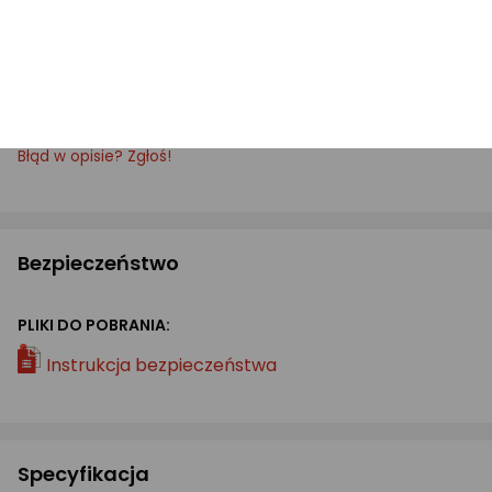
Zamów teraz, aby cieszyć się elegancką dekoracją,
która podkreśli Twoje wspomnienia! Idealna do
każdego wnętrza – dostępna już dziś na Morele!
Błąd w opisie? Zgłoś!
Bezpieczeństwo
PLIKI DO POBRANIA:
Instrukcja bezpieczeństwa
Specyfikacja