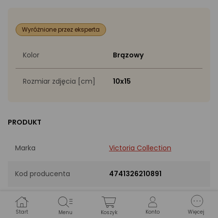
Wyróżnione przez eksperta
Kolor
Brązowy
Rozmiar zdjęcia [cm]
10x15
PRODUKT
Marka
Victoria Collection
Kod producenta
4741326210891
EAN
4741326210891
Start
Konto
Więcej
Menu
Koszyk