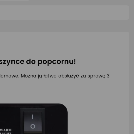
5
0/5
0/5
iazdki
gwiazdki
gwiazd
aszynce do popcornu!
 domowe. Można ją łatwo obsłużyć za sprawą 3