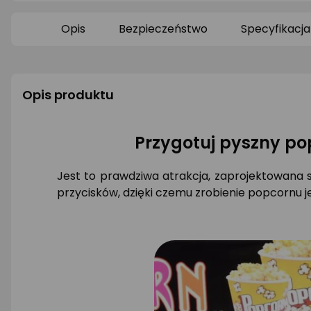
0/5
0/5
gwiazdki
gwiazdki
Opis
Bezpieczeństwo
Specyfikacja
Opis produktu
Przygotuj pyszny po
Jest to prawdziwa atrakcja, zaprojektowana 
przycisków, dzięki czemu zrobienie popcornu jes