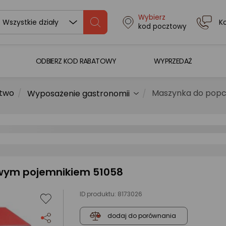
Wybierz
K
Wszystkie działy
kod pocztowy
ODBIERZ KOD RABATOWY
WYPRZEDAŻ
stwo
Maszynka do popc
Wyposażenie gastronomii
owym pojemnikiem 51058
ID produktu:
8173026
dodaj do porównania