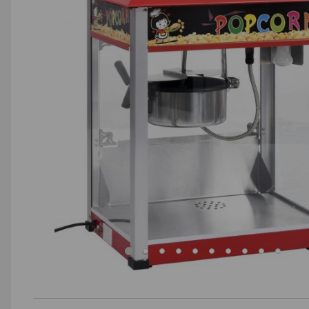
AGD małe
Dom i ogród
Biuro i firma
Sport i turystyka
Zabawki i dziecko
Uroda i zdrowie
Supermarket
Strefa marek