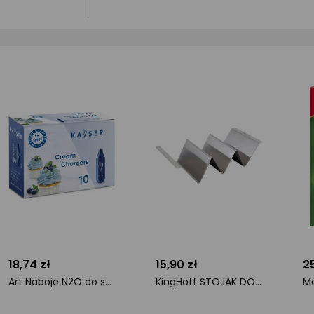
18,74 zł
15,90 zł
25
Art Naboje N2O do syfonu do bitej śmietany 7,5g Kayser 10 szt/Opk (K2222)
KingHoff STOJAK DO TORTILLI WRAPÓW HOT DOGÓW KH-1804
ocena
ocena
o
produktu
produktu
pr