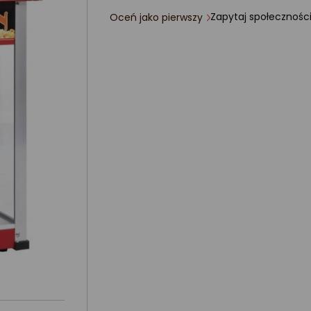
Zapytaj społecznośc
Oceń jako pierwszy
ocena
produktu
0/5
gwiazdki