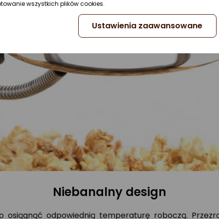
ptowanie wszystkich plików cookies.
Ustawienia zaawansowane
Niebanalny design
 osiągnąć odpowiednią temperaturę roboczą. Przezr