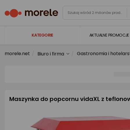
KATEGORIE
AKTUALNE PROMOCJE
morele.net
Gastronomia i hotelar
Biuro i firma
Laptopy
Komputery
Podzespoły komputerowe
Gaming
Smartfony i smartwatche
Maszynka do popcornu vidaXL z teflon
Telewizory i audio
Foto i kamery
AGD duże