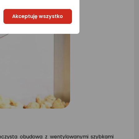
Akceptuję wszystko
oczysta obudowa z wentylowanymi szybkami