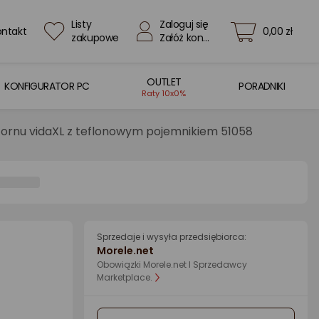
Listy
Zaloguj się
ontakt
0,00 zł
zakupowe
Załóż konto
OUTLET
KONFIGURATOR PC
PORADNIKI
Raty 10x0%
ornu vidaXL z teflonowym pojemnikiem 51058
Sprzedaje i wysyła przedsiębiorca:
Morele.net
Obowiązki Morele.net I Sprzedawcy
Marketplace.