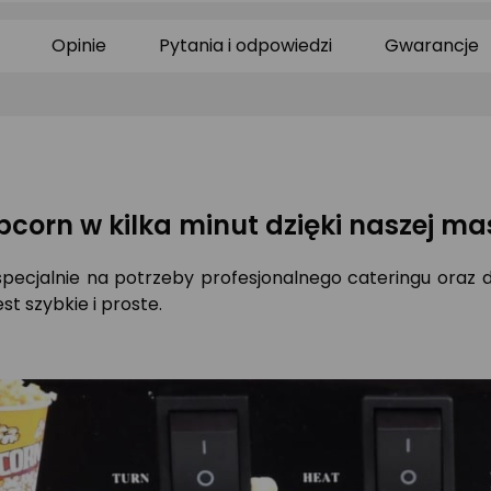
0/5
0/5
0/
gwiazdki
gwiazdki
gw
Opinie
Pytania i odpowiedzi
Gwarancje
pcorn w kilka minut dzięki naszej m
specjalnie na potrzeby profesjonalnego cateringu oraz
t szybkie i proste.