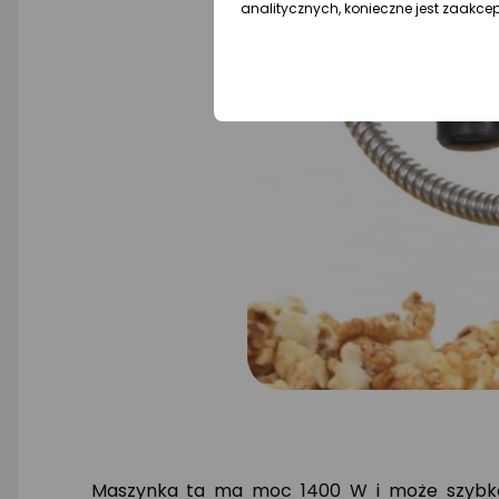
analitycznych, konieczne jest zaakce
Maszynka ta ma moc 1400 W i może szybko