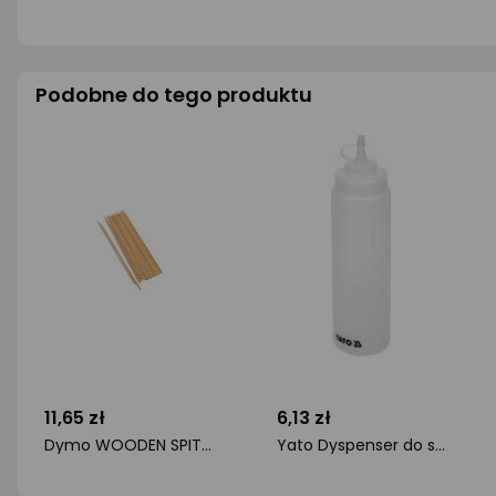
Podobne do tego produktu
11,65 zł
6,13 zł
Dymo WOODEN SPIT 250MM. 50PCS
Yato Dyspenser do sosów 700ML. biały (1 szt) (YG-00555)
ocena
ocena
produktu
produktu