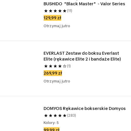
BUSHIDO  "Black Master"  - Valor Series
(11)
129,99 zł
Otrzymaj jutro
EVERLAST Zestaw do boksu Everlast 
Elite (rękawice Elite 2 i bandaże Elite)
(1)
269,99 zł
Otrzymaj jutro
DOMYOS Rękawice bokserskie Domyos
(283)
Kolory: 5
99,99 zł