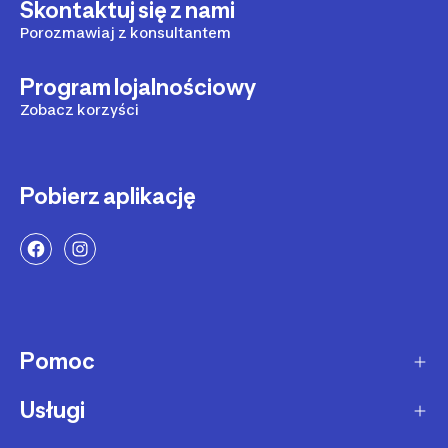
Skontaktuj się z nami
Porozmawiaj z konsultantem
Program lojalnościowy
Zobacz korzyści
Pobierz aplikację
Pomoc
Usługi
Sposoby dostawy