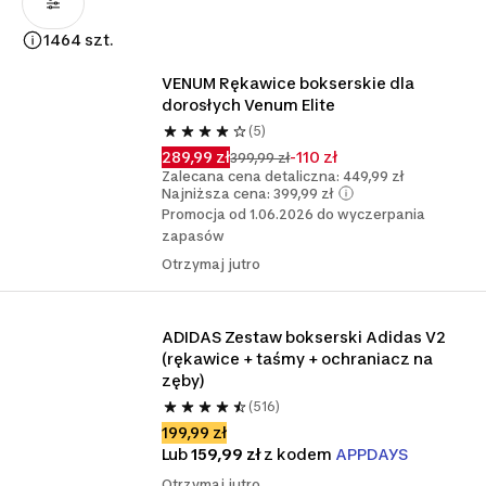
1464 szt.
VENUM Rękawice bokserskie dla 
dorosłych Venum Elite
(5)
289,99 zł
-110 zł
399,99 zł
Zalecana cena detaliczna: 449,99 zł
Najniższa cena: 399,99 zł
Promocja od 1.06.2026 do wyczerpania
zapasów
Otrzymaj jutro
ADIDAS Zestaw bokserski Adidas V2 
(rękawice + taśmy + ochraniacz na 
zęby)
(516)
199,99 zł
Lub
159,99 zł
z kodem
APPDAYS
Otrzymaj jutro