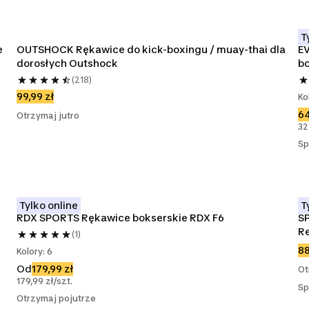
T
 
OUTSHOCK Rękawice do kick-boxingu / muay-thai dla 
E
dorosłych Outshock
bo
Bl
(218)
99,99 zł
Ko
64
Otrzymaj jutro
32
Sp
Tylko online
T
RDX SPORTS Rękawice bokserskie RDX F6
S
Re
(1)
88
Kolory: 6
Od
179,99 zł
Ot
179,99 zł/szt.
Sp
Otrzymaj pojutrze