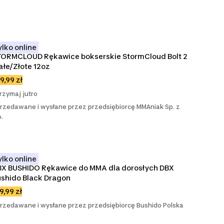
ylko online
ORMCLOUD Rękawice bokserskie StormCloud Bolt 2 
ałe/Złote 12oz
9,99 zł
rzymaj jutro
rzedawane i wysłane przez przedsiębiorcę MMAniak Sp. z
o.
ylko online
X BUSHIDO Rękawice do MMA dla dorosłych DBX 
shido Black Dragon
9,99 zł
rzedawane i wysłane przez przedsiębiorcę Bushido Polska