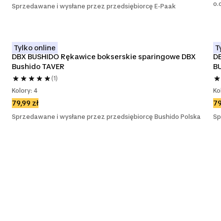
o.
Sprzedawane i wysłane przez przedsiębiorcę E-Paak
Tylko online
T
DBX BUSHIDO Rękawice bokserskie sparingowe DBX 
D
Bushido TAVER
B
(1)
Kolory: 4
Ko
79,99 zł
79
Sprzedawane i wysłane przez przedsiębiorcę Bushido Polska
Sp