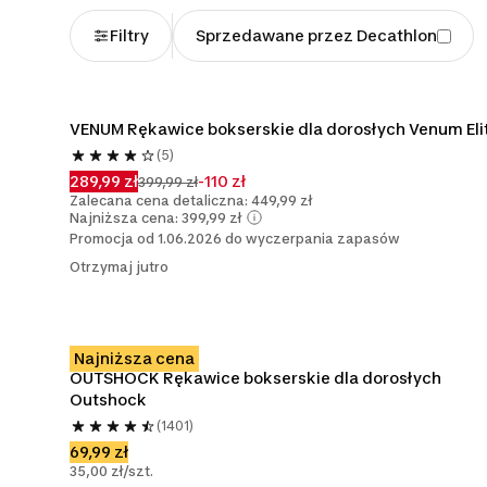
Filtry
Sprzedawane przez Decathlon
VENUM Rękawice bokserskie dla dorosłych Venum Eli
(5)
289,99 zł
-110 zł
399,99 zł
Zalecana cena detaliczna: 449,99 zł
Najniższa cena: 399,99 zł
Promocja od 1.06.2026 do wyczerpania zapasów
Otrzymaj jutro
Najniższa cena
OUTSHOCK Rękawice bokserskie dla dorosłych 
Outshock
(1401)
69,99 zł
35,00 zł/szt.