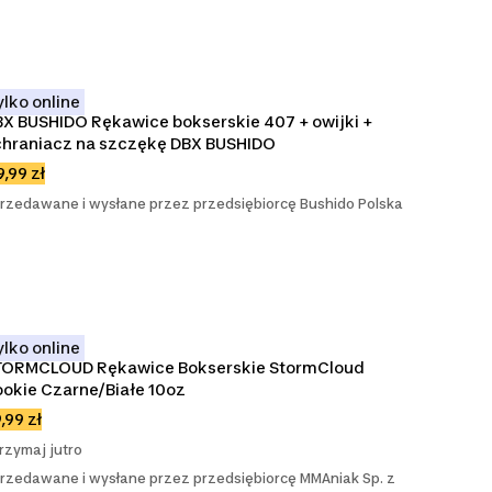
ylko online
X BUSHIDO Rękawice bokserskie 407 + owijki + 
chraniacz na szczękę DBX BUSHIDO
9,99 zł
rzedawane i wysłane przez przedsiębiorcę Bushido Polska
ylko online
TORMCLOUD Rękawice Bokserskie StormCloud 
okie Czarne/Białe 10oz
,99 zł
rzymaj jutro
rzedawane i wysłane przez przedsiębiorcę MMAniak Sp. z