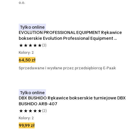
o.o.
Tylko online
EVOLUTION PROFESSIONAL EQUIPMENT Rękawice 
bokserskie Evolution Professional Equipment 
rekreacyjne Basic Pink
(3)
Kolory: 2
64,50 zł
Sprzedawane i wysłane przez przedsiębiorcę E-Paak
Tylko online
DBX BUSHIDO Rękawice bokserskie turniejowe DBX 
BUSHIDO ARB-407
(2)
Kolory: 2
99,99 zł