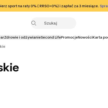
o stopki
erz sport na raty 0% ( RRSO=0%) i zapłać za 3 miesiące.
Sprawdź
Spr
S
ear
Zdrowie i odżywianie
Second Life
Promocje
Nowości
Karta p
kie
skie
kserskie
Tarcze bokserskie
Sprzęt bokserski dla
Piłki bokse
dzieci
reflek