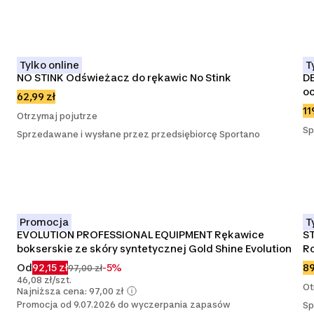
Tylko online
T
NO STINK Odświeżacz do rękawic No Stink
DB
o
62,99 zł
11
Otrzymaj pojutrze
Sp
Sprzedawane i wysłane przez przedsiębiorcę Sportano
Promocja
T
EVOLUTION PROFESSIONAL EQUIPMENT Rękawice 
S
bokserskie ze skóry syntetycznej Gold Shine Evolution
Ro
Od
92,15 zł
-5%
89
97,00 zł
46,08 zł/szt.
Ot
Najniższa cena: 97,00 zł
Promocja od 9.07.2026 do wyczerpania zapasów
Sp