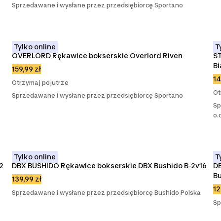
Sprzedawane i wysłane przez przedsiębiorcę Sportano
Tylko online
T
OVERLORD Rękawice bokserskie Overlord Riven
ST
Bi
159,99 zł
14
Otrzymaj pojutrze
Ot
Sprzedawane i wysłane przez przedsiębiorcę Sportano
Sp
o.
Tylko online
T
 
DBX BUSHIDO Rękawice bokserskie DBX Bushido B-2v16
DB
Bu
139,99 zł
12
Sprzedawane i wysłane przez przedsiębiorcę Bushido Polska
Sp