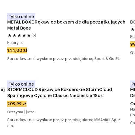
Tylko online
METAL BOXE Rękawice bokserskie dla początkujących 
D
Metal Boxe
(5)
Ko
Kolory: 4
99
144,00 zł
Ot
Sprzedawane i wysłane przez przedsiębiorcę Sport & Go PL
Tylko online
P
ej 
STORMCLOUD Rękawice Bokserskie StormCloud 
ME
Sparingowe Cyclone Classic Niebieskie 18oz
De
209,99 zł
O
Na
Otrzymaj jutro
Pr
Sprzedawane i wysłane przez przedsiębiorcę MMAniak Sp. z
Sp
o.o.