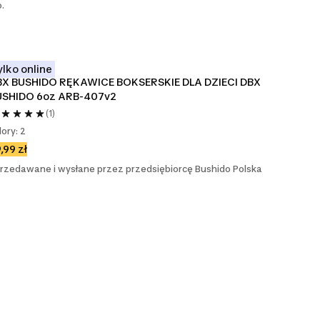
o.
ylko online
BX BUSHIDO RĘKAWICE BOKSERSKIE DLA DZIECI DBX 
USHIDO 6oz ARB-407v2
(1)
lory: 2
,99 zł
rzedawane i wysłane przez przedsiębiorcę Bushido Polska