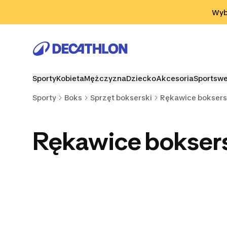
Przejdź do wyszukiwania
Przejdź do treści
Przejdź d
Wybi
Sporty
Kobieta
Mężczyzna
Dziecko
Akcesoria
Sportsw
Sporty
Boks
Sprzęt bokserski
Rękawice boksers
Rękawice bokser
Worki bokserskie
Bandaże bokserskie
Gruszki bo