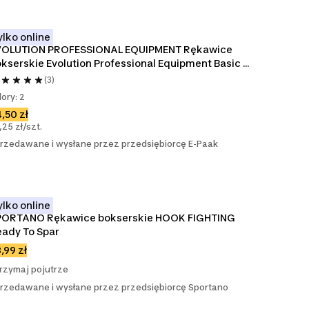
ylko online
VOLUTION PROFESSIONAL EQUIPMENT Rękawice 
kserskie Evolution Professional Equipment Basic 
ack
(3)
lory: 2
,50 zł
,25 zł/szt.
rzedawane i wysłane przez przedsiębiorcę E-Paak
ylko online
PORTANO Rękawice bokserskie HOOK FIGHTING 
ady To Spar
,99 zł
rzymaj pojutrze
rzedawane i wysłane przez przedsiębiorcę Sportano