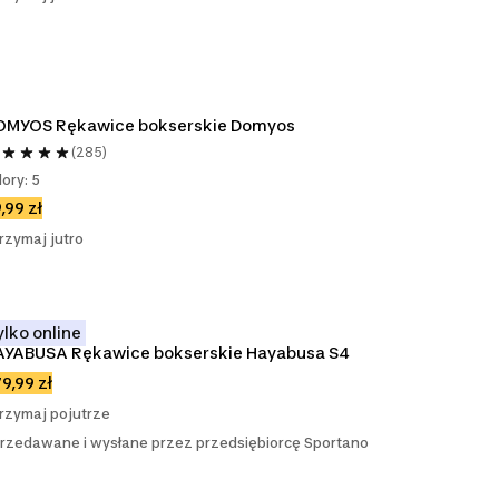
OMYOS Rękawice bokserskie Domyos
(285)
lory: 5
,99 zł
rzymaj jutro
ylko online
AYABUSA Rękawice bokserskie Hayabusa S4
9,99 zł
rzymaj pojutrze
rzedawane i wysłane przez przedsiębiorcę Sportano