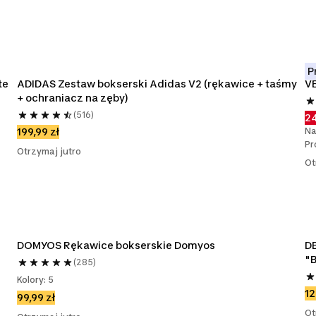
P
te
ADIDAS Zestaw bokserski Adidas V2 (rękawice + taśmy 
V
+ ochraniacz na zęby)
(516)
24
Na
199,99 zł
Pr
Otrzymaj jutro
Ot
DOMYOS Rękawice bokserskie Domyos
DB
"B
(285)
Kolory: 5
12
99,99 zł
Ot