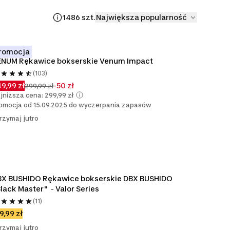
1486 szt.
Największa popularność
romocja
ENUM Rękawice bokserskie Venum Impact
(103)
9,99 zł
-50 zł
299,99 zł
jniższa cena: 299,99 zł
omocja od 15.09.2025 do wyczerpania zapasów
rzymaj jutro
X BUSHIDO Rękawice bokserskie DBX BUSHIDO  
lack Master"  - Valor Series
(11)
9,99 zł
rzymaj jutro