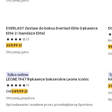
Otrzymaj jutro
EVERLAST Zestaw do boksu Everlast Elite (rękawice 
D
Elite 2 i bandaże Elite)
(1)
Ko
269,99 zł
99
Otrzymaj jutro
Ot
Tylko online
T
LEONE 1947 Rękawice bokserskie Leone Iconic
H
(1)
37
Od
349,99 zł
Ot
Otrzymaj pojutrze
Sp
Sprzedawane i wysłane przez przedsiębiorcę Sportano