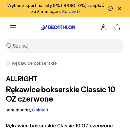
Przejdź do wyszukiwania
Wybierz sport na raty 0% ( RRSO=0%) i zapłać
Przejdź do treści
Przejdź
Sprawdź
za 3 miesiące.
Sprawdź
Sprawdź
do stopki
Rękawice bokserskie
ALLRIGHT
Rękawice bokserskie Classic 10
OZ czerwone
Opinie 1
5
Rękawice bokserskie Classic 10 OZ czerwone