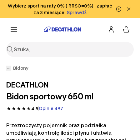
Przejdź do wyszukiwania
Wybierz sport na raty 0% ( RRSO=0%) i zapłać
Przejdź do treści
Przejdź
Sprawdź
za 3 miesiące.
Sprawdź
Sprawdź
do stopki
Bidony
DECATHLON
Bidon sportowy 650 ml
Opinie 497
4.5
Przezroczysty pojemnik oraz podziałka
umożliwiają kontrolę ilości płynu i ułatwia