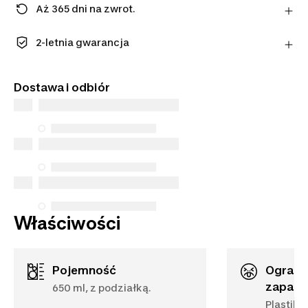
Aż 365 dni na zwrot.
Uwaga: dla środków ochrony osobistej obowiązuje
termin 14 dni.
2-letnia gwarancja
Dowiedz się więcej
Ciesz się długotrwałą jakością. Nasze produkty
objęte są standardową gwarancją na 2 lat
Dostawa i odbiór
Właściwości
Pojemność
Ograniczenie smaku i
zapach
650 ml, z podziałką.
Plastik 