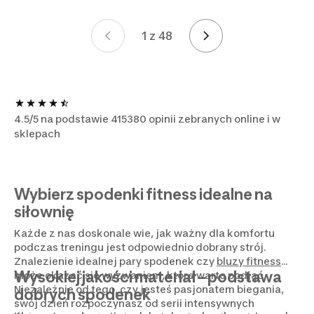
1 z 48
Strona 1 z 48
4.5/5 na podstawie 415380 opinii zebranych online i w
sklepach
Wybierz spodenki fitness idealne na
siłownię
Każde z nas doskonale wie, jak ważny dla komfortu
podczas treningu jest odpowiednio dobrany strój.
Znalezienie idealnej pary spodenek czy
bluzy fitness
Wysokiej jakości materiał – podstawa
może okazać się wyzwaniem, które warto podjąć.
Niezależnie od tego, czy jesteś pasjonatem biegania,
dobrych spodenek
swój dzień rozpoczynasz od serii intensywnych