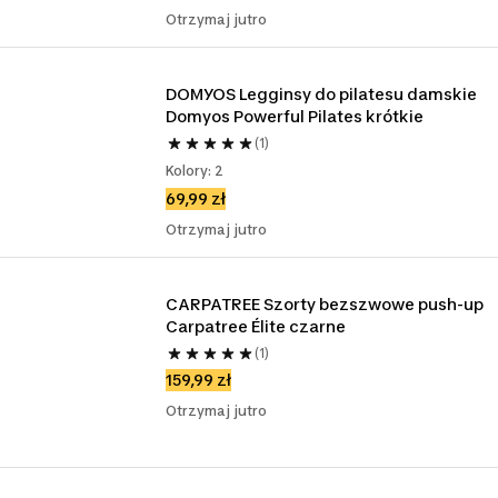
Otrzymaj jutro
DOMYOS Legginsy do pilatesu damskie 
Domyos Powerful Pilates krótkie
(1)
Kolory: 2
69,99 zł
Otrzymaj jutro
CARPATREE Szorty bezszwowe push-up 
Carpatree Élite czarne
(1)
159,99 zł
Otrzymaj jutro