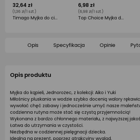
32,64 zł
6,98 zł
(1,36 zł/1 szt.)
(6,98 zł/1 szt.)
Timago Myjka do ciała CLEANT
Top Choice Myjka do kąpieli 50 g
ocena
ocena
produktu
produktu
0/5
0/5
gwiazdki
gwiazdki
Opis
Specyfikacja
Opinie
Pyt
Opis produktu
Myjka do kąpieli, Jednorożec, z kolekcji: Aiko i Yuki
Miłośnicy pluskania w wodzie szybko docenią walory rękawicy
wywołać chęć zabawy i jednocześnie umyć nasze maleństwo sz
codzienna rutyna może stać się czystą przyjemnością!
Wykonana z bardzo chłonnego materiału, z najwyższej jakośc
Łatwa do utrzymania w czystości.
Niezbędna w codziennej pielęgnacji dziecka.
Idealna na prezent, poprzez atrakcyjny wygląd.