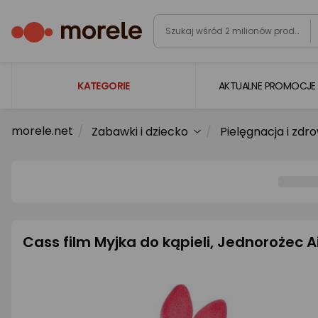
KATEGORIE
AKTUALNE PROMOCJE
morele.net
Zabawki i dziecko
Pielęgnacja i zdr
Laptopy
Komputery
Podzespoły komputerowe
Gaming
Smartfony i smartwatche
Cass film Myjka do kąpieli, Jednorożec Aik
Telewizory i audio
Foto i kamery
AGD duże