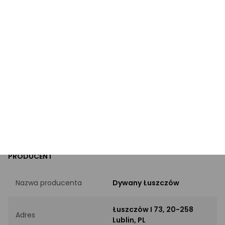
Długość [cm]
300
Kształt
Prostokąt
Szerokość [cm]
150
Włókno
Poliamid
Kolor
Różowy
PRODUCENT
Nazwa producenta
Dywany Łuszczów
Łuszczów I 73, 20-258
Adres
Lublin, PL