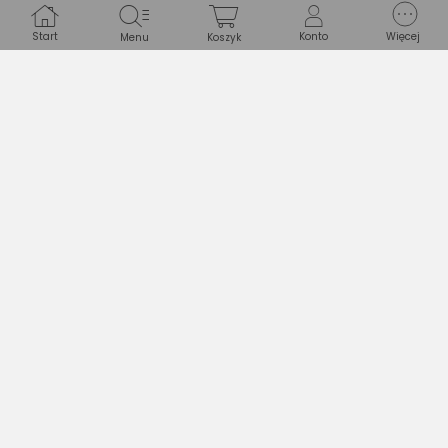
Opinie
(0)
Start
Konto
Więcej
Menu
Koszyk
Produkt nie ma jeszcze opinii.
Pytania i odpowiedzi
(0)
Zastanawiasz się, czy produkt spełni Twoje
oczekiwania?
Zapytaj Ekspertów
Gwarancje