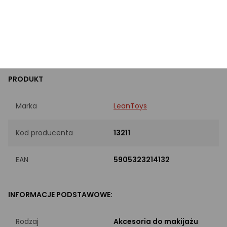
Rodzaj
Akcesoria do makijażu
Wiek
Od 3 lat
PRODUKT
Marka
LeanToys
Kod producenta
13211
EAN
5905323214132
INFORMACJE PODSTAWOWE:
Rodzaj
Akcesoria do makijażu