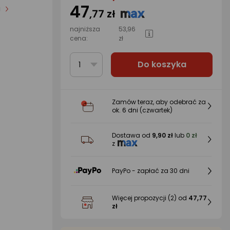
47
i
,77 zł
najniższa
53,96
cena:
zł
Do koszyka
1
Zamów teraz, aby odebrać za
ok.
6 dni
(czwartek)
Dostawa od
9,90 zł
lub
0 zł
z
PayPo - zapłać za 30 dni
Więcej propozycji
(2)
od
47,77
zł