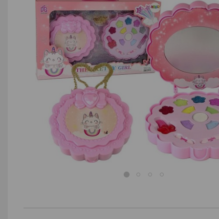
AGD małe
Dom i ogród
Biuro i firma
Sport i turystyka
Zabawki i dziecko
Uroda i zdrowie
Supermarket
Strefa marek