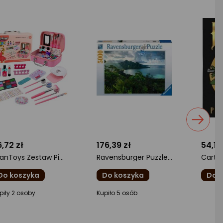
,72 zł
176,39 zł
54,17
LeanToys Zestaw Piękności Kosmetyczka Dla Dzieci Akcesoria Do Paznokci Suszarka 20el.
Ravensburger Puzzle 5000 Hawajski punkt widokowy
Do koszyka
Do koszyka
Do 
cena
ocena
ocena
piły 2 osoby
Kupiło 5 osób
oduktu
produktu
produ
5
0/5
0/5
iazdki
gwiazdki
gwiazd