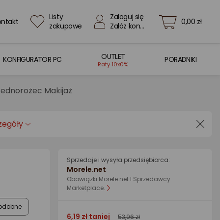
Listy
Zaloguj się
ontakt
0,00 zł
zakupowe
Załóż konto
OUTLET
KONFIGURATOR PC
PORADNIKI
Raty 10x0%
Jednorożec Makijaż
zegóły
Sprzedaje i wysyła przedsiębiorca:
Morele.net
Obowiązki Morele.net I Sprzedawcy
Marketplace.
odobne
6,19 zł taniej
53,96 zł