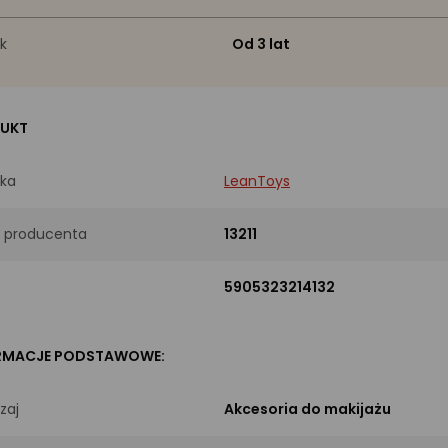
k
Od 3 lat
UKT
ka
LeanToys
 producenta
13211
5905323214132
RMACJE PODSTAWOWE:
zaj
Akcesoria do makijażu