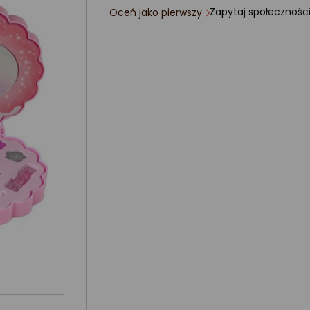
Zapytaj społecznośc
Oceń jako pierwszy
ocena
produktu
0/5
gwiazdki