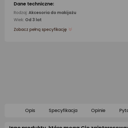
Dane techniczne:
Rodzaj:
Akcesoria do makijażu
Wiek:
Od 3 lat
Zobacz pełną specyfikację
Opis
Specyfikacja
Opinie
Pyt
Inne produkty, które mogą Cię zainteresowa