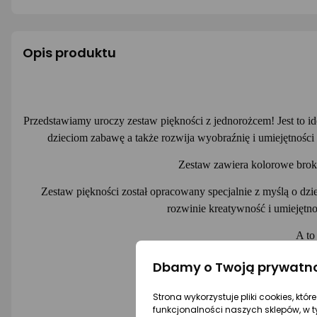
Opis produktu
Przedstawiamy uroczy zestaw piękności z jednorożcem! Jest to 
dzieciom zabawę a także rozwija wyobraźnię i umiejętności
Zestaw zawiera kolorowe brokat
Zestaw piękności został opracowany specjalnie z myślą o dzie
rozwinie kreatywność i umiejętn
A to
Dbamy o Twoją prywatn
- 5 
Strona wykorzystuje pliki cookies, któ
funkcjonalności naszych sklepów, w t