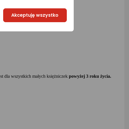
Akceptuję wszystko
est dla wszystkich małych księżniczek
powyżej 3 roku życia.