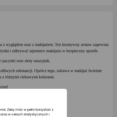
nia z wyglądem oraz z makijażem. Ten kreatywny zestaw zapewnia
ażystki i odkrywać tajemnice makijażu w bezpieczny sposób.
e pacynki oraz złoty naszyjnik.
zkodliwych substancji. Oprócz tego, zabawa w makijaż świetnie
ia z różnymi ciekawymi kolorami.
żcem!
eżowy
wnie. Żeby móc w pełni korzystać z
oraz w celach statystycznych i