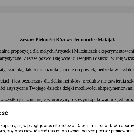
Zestaw Piękności Różowy Jednorożec Makijaż
idealna propozycja dla małych Artystek i Miłośniczek eksperymentowa
 artystyczne. Zestaw pozwoli się wcielić Twojemu dziecku w rolę wiz
y, szminkę, lakier do paznokci, cienie do powiek, pędzelki w kształci
ciach i jest bezpieczny dla delikatnej skóry, produkty nie zawierają s
ości artystyczne Twojego dziecka dzięki możliwości eksperymentowan
 wszystko jest zamknięte w uroczym, różowym opakowaniu z jednoro
Zestaw zawiera:
ość
matowych cieni do powiek: zielony, jasny żółty, błękitny, fioletowy i b
re zapisują się w przeglądarce internetowej. Dzięki nim strona działa popra
ym, aby dopasować treść reklam do Twoich potrzeb poprzez profilowanie 
- 5 brokatów: srebrny, różowy, fioletowy, zielony, ciemny fioletowy