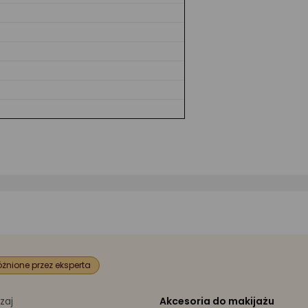
żnione przez eksperta
zaj
Akcesoria do makijażu