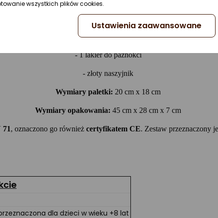
ptowanie wszystkich plików cookies.
- 1 szminka w kolorze różowym
Ustawienia zaawansowane
- 2 pędzle w kształcie pacynek
- 1 lakier do paznokci
- złoty naszyjnik
Wymiary paletki:
20 cm x 18 cm
Wymiary opakowania:
45 cm x 28 cm x 7 cm
 71
, oznaczono go również
certyfikatem CE
. Zestaw przeznaczony j
kcie
rzeznaczona dla dzieci w wieku +8 lat