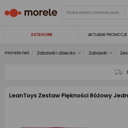
KATEGORIE
AKTUALNE PROMOCJE
morele.net
Zabawki i dziecko
Zabawki
Zes
Laptopy
Komputery
Podzespoły komputerowe
Gaming
LeanToys Zestaw Piękności Różowy Jedn
Smartfony i smartwatche
Telewizory i audio
Foto i kamery
AGD duże