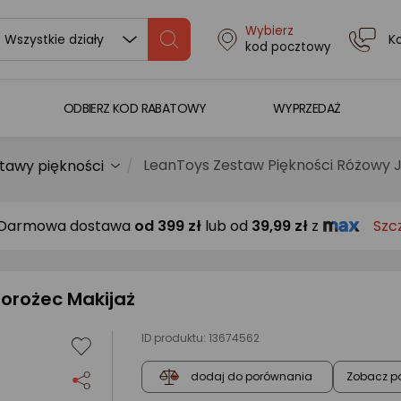
Wybierz
K
Wszystkie działy
kod pocztowy
ODBIERZ KOD RABATOWY
WYPRZEDAŻ
LeanToys Zestaw Piękności Różowy 
tawy piękności
Darmowa dostawa
od
399 zł
lub od
39,99 zł
z
Szc
orożec Makijaż
ID produktu:
13674562
Zobacz p
dodaj do porównania