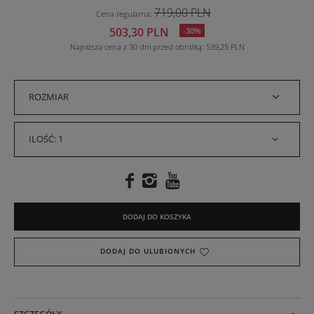
719,00 PLN
Cena regularna
:
503,30 PLN
-30%
Najniższa cena z 30 dni przed obniżką
539,25 PLN
ROZMIAR
ILOŚĆ: 1
DODAJ DO KOSZYKA
DODAJ DO ULUBIONYCH