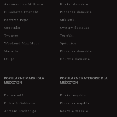
Aeronautica Militare
Kurtki damskie
Elisabetta Franchi
Płaszcze damskie
Patrizia Pepe
Sukienki
Sportalm
Swetry damskie
Twinset
Torebki
Weekend Max Mara
Spódnice
Marella
Płaszcze damskie
Liu Jo
Obuwie damskie
POPULARNE MARKI DLA
POPULARNE KATEGORIE DLA
MĘŻCZYZN
MĘŻCZYZN
Dsquared2
Kurtki męskie
Dolce & Gabbana
Płaszcze męskie
Armani Exchange
Koszule męskie