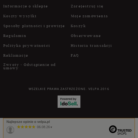
Informacje o sklepie
Zarejestruj się
Koszty wysyłki
Moje zamówienia
Sposoby płatności i prowizje
Koszyk
Regulamin
Obserwowane
Polityka prywatności
Historia transakcji
Reklamacje
FAQ
Zwroty - Odstąpienie od
umowy
WSZELKIE PRAWA ZASTRZEŻONE. VELPA 2016
Najlepsze opinie o velpa.pl
06.08.26
▼