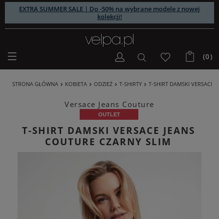
EXTRA SUMMER SALE | Do -50% na wybrane modele z nowej
kolekcji!
(0)
STRONA GŁÓWNA
KOBIETA
ODZIEŻ
T-SHIRTY
T-SHIRT DAMSKI VERSACE 
Versace Jeans Couture
OUTLET
T-SHIRT DAMSKI VERSACE JEANS
COUTURE CZARNY SLIM