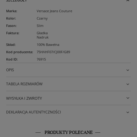
SZCZEGÓŁY
Marka
:
Versace Jeans Couture
Kolor
:
Czarny
Fason
:
Slim
Faktura
:
Gładka
Nadruk
Skład
:
100% Bawełna
Kod producenta
:
75HAHF07/CJ00F/G89
Kod ID
:
76915
OPIS
TABELA ROZMIARÓW
WYSYŁKA I ZWROTY
DEKLARACJA AUTENTYCZNOŚCI
PRODUKTY POLECANE