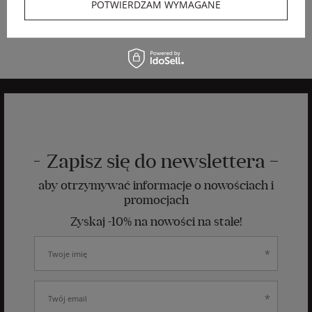
POTWIERDZAM WYMAGANE
949,00 PLN
659,00 PLN
569,40 PLN
461,30 PLN
-40%
-30%
Zapisz się do newslettera
aby otrzymywać informacje o nowościach i
promocjach
Zyskaj -10% na nowości na stałe!