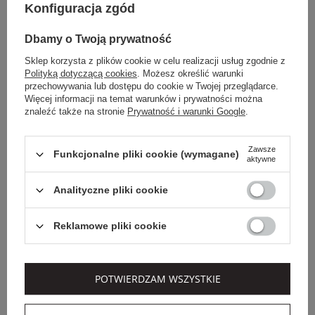
239,20 PLN
278,85 PLN
-20%
-35%
Konfiguracja zgód
Dbamy o Twoją prywatność
OUTLET
Sklep korzysta z plików cookie w celu realizacji usług zgodnie z
Polityką dotyczącą cookies
. Możesz określić warunki
przechowywania lub dostępu do cookie w Twojej przeglądarce.
Więcej informacji na temat warunków i prywatności można
znaleźć także na stronie
Prywatność i warunki Google
.
Zawsze
Funkcjonalne pliki cookie (wymagane)
aktywne
Analityczne pliki cookie
Dodatkowo -20% na kod
Reklamowe pliki cookie
OUTLET20
EXTRA SUMMER SALE
VERSACE JEANS COUTURE
VERSACE JEANS COUTURE
POTWIERDZAM WSZYSTKIE
T-SHIRT DAMSKI
T-SHIRT DAMSKI ZE
VERSACE JEANS
WZOREM WĘŻA
COUTURE
VERSACE JEANS
COUTURE