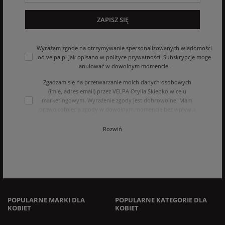
ZAPISZ SIĘ
Wyrażam zgodę na otrzymywanie spersonalizowanych wiadomości
od velpa.pl jak opisano w
polityce prywatności
. Subskrypcję mogę
anulować w dowolnym momencie.
Zgadzam się na przetwarzanie moich danych osobowych
(imię, adres email) przez VELPA Otylia Skiepko w celu
marketingowym. Wyrażenie zgody jest dobrowolne. Mam
prawo cofnięcia zgody w dowolnym momencie bez wpływu
na zgodność z prawem przetwarzania, którego dokonano na
podstawie zgody przed jej cofnięciem. Mam prawo dostępu
Rozwiń
do treści swoich danych i ich sprostowania, usunięcia,
ograniczenia przetwarzania, oraz prawo do przenoszenia
danych na zasadach zawartych w polityce prywatności sklepu
internetowego. Dane osobowe w sklepie internetowym
przetwarzane są zgodnie z polityką prywatności. Zachęcamy
do zapoznania się z polityką przed wyrażeniem zgody.
POPULARNE MARKI DLA
POPULARNE KATEGORIE DLA
KOBIET
KOBIET