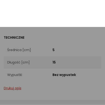
Typ
Piankowy
Kolor dominujący
Czarny
TECHNICZNE
Średnica [cm]
5
Długość [cm]
15
Wypustki
Bez wypustek
Drukuj opis