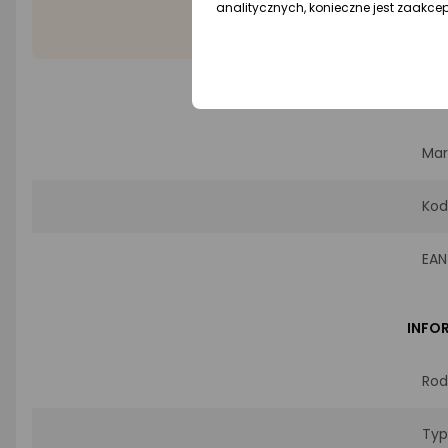
analitycznych, konieczne jest zaakce
Wyp
PROD
Mar
Kod
EAN
INFO
Rod
Typ