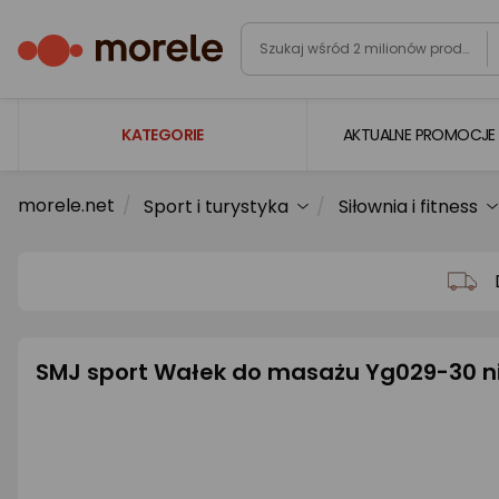
KATEGORIE
AKTUALNE PROMOCJE
morele.net
Sport i turystyka
Siłownia i fitness
Laptopy
Komputery
Podzespoły komputerowe
Gaming
SMJ sport Wałek do masażu Yg029-30 ni
Smartfony i smartwatche
Telewizory i audio
Foto i kamery
AGD duże