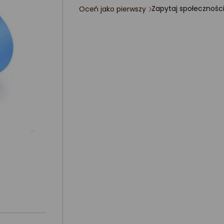
Zapytaj społecznośc
Oceń jako pierwszy
ocena
produktu
0/5
gwiazdki