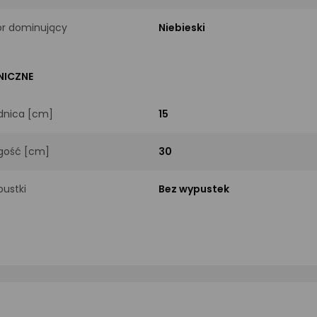
or dominujący
Niebieski
NICZNE
dnica [cm]
15
gość [cm]
30
ustki
Bez wypustek