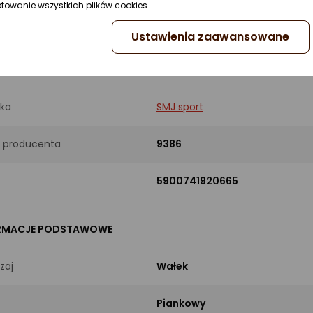
ptowanie wszystkich plików cookies.
ustki
Bez wypustek
Ustawienia zaawansowane
UKT
ka
SMJ sport
 producenta
9386
5900741920665
RMACJE PODSTAWOWE
zaj
Wałek
Piankowy