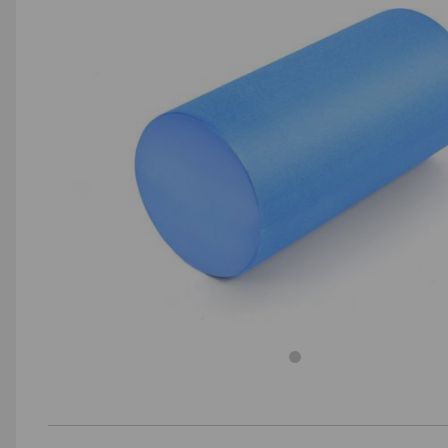
AGD małe
Dom i ogród
Biuro i firma
Sport i turystyka
Zabawki i dziecko
Uroda i zdrowie
Supermarket
Strefa marek