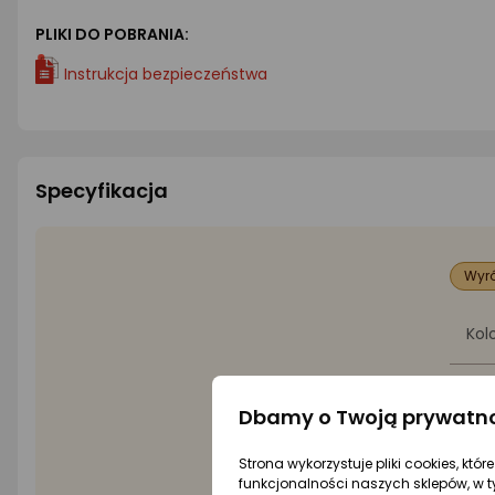
PLIKI DO POBRANIA:
Instrukcja bezpieczeństwa
Specyfikacja
Wyró
Kol
Rod
Dbamy o Twoją prywatn
Typ
Strona wykorzystuje pliki cookies, któ
funkcjonalności naszych sklepów, w t