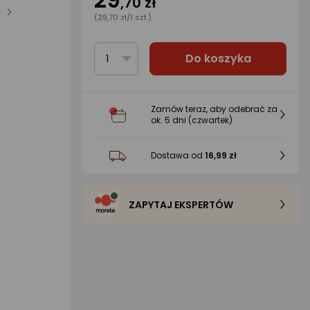
,70 zł
i
(29,70 zł/1 szt.)
Do koszyka
1
Zamów teraz, aby odebrać za
ok.
5 dni
(czwartek)
Dostawa od
16,99 zł
ZAPYTAJ EKSPERTÓW