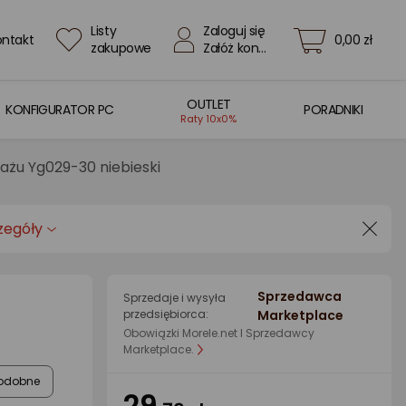
Listy
Zaloguj się
ontakt
0,00 zł
zakupowe
Załóż konto
OUTLET
KONFIGURATOR PC
PORADNIKI
Raty 10x0%
żu Yg029-30 niebieski
zegóły
Sprzedawca
Sprzedaje i wysyła
przedsiębiorca:
Marketplace
Obowiązki Morele.net I Sprzedawcy
Marketplace.
odobne
29