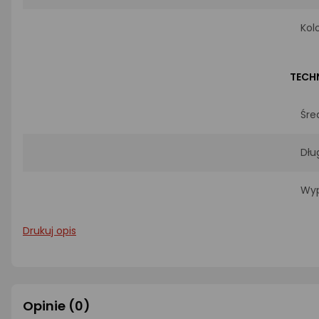
Kol
TECH
Śre
Dłu
Wyp
Drukuj opis
Opinie
(0)