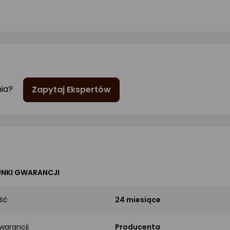
nia?
Zapytaj Ekspertów
NKI GWARANCJI
ść
24 miesiące
warancji
Producenta