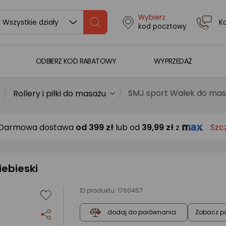
Wybierz
K
Wszystkie działy
kod pocztowy
ODBIERZ KOD RABATOWY
WYPRZEDAŻ
SMJ sport Wałek do masa
Rollery i piłki do masażu
Darmowa dostawa
od
399 zł
lub od
39,99 zł
z
Szc
ebieski
ID produktu:
1760467
Zobacz p
dodaj do porównania