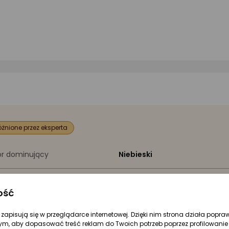
żnione przez eksperta
or dominujący
Niebieski
zaj
Wałek
ość
Piankowy
re zapisują się w przeglądarce internetowej. Dzięki nim strona działa popra
ym, aby dopasować treść reklam do Twoich potrzeb poprzez profilowanie 