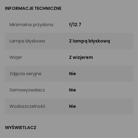
INFORMACJE TECHNICZNE
Minimalna przysłona
f/12.7
Lampa błyskowa
Z lampą błyskową
Wizjer
Z wizjerem
Zdjęcia seryjne
Nie
Samowyzwalacz
Nie
Wodoszczelność
Nie
WYŚWIETLACZ