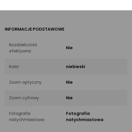
EAN
5900378665595
INFORMACJE PODSTAWOWE
Rozdzielczość
Nie
efektywna
Kolor
niebieski
Zoom optyczny
Nie
Zoom cyfrowy
Nie
Fotografia
Fotografia
natychmiastowa
natychmiastowa