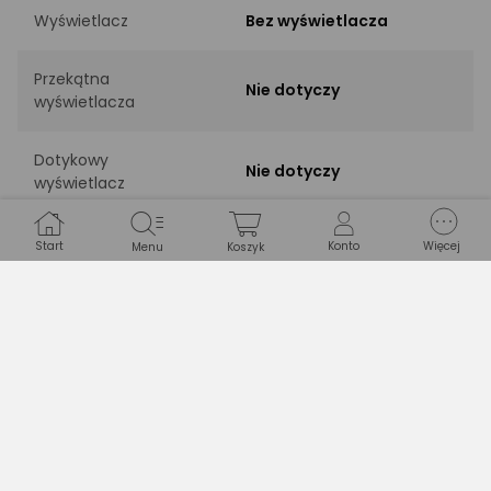
Wyświetlacz
Bez wyświetlacza
Przekątna
Nie dotyczy
wyświetlacza
Dotykowy
Nie dotyczy
wyświetlacz
Start
Konto
Więcej
Menu
Koszyk
KOMUNIKACJA
Wi-Fi
Bez Wi-Fi
Bluetooth
Bez Bluetooth
Złącze HDMI
Bez HDMI
Złącze USB
Bez USB