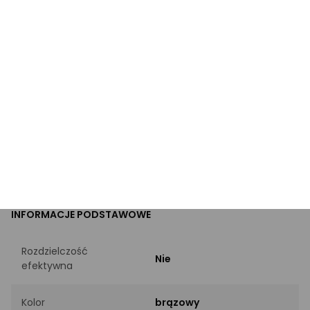
PRODUKT
Marka
Fujifilm
FujiFilm Mini 90 Neo Classic
Kod producenta
b
EAN
4770147002811
INFORMACJE PODSTAWOWE
Rozdzielczość
Nie
efektywna
Kolor
brązowy