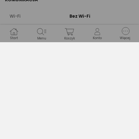
Wi-Fi
Bez Wi-Fi
Bluetooth
Bez Bluetooth
Start
Konto
Więcej
Menu
Koszyk
Złącze HDMI
Bez HDMI
Złącze USB
Bez USB
NAGRYWANIE FILMÓW
Funkcja nagrywania
Bez możliwości
filmów
nagrywania
Maksymalna
Nie dotyczy
rozdzielczość filmów