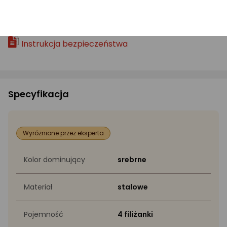
PLIKI DO POBRANIA:
Instrukcja bezpieczeństwa
Specyfikacja
Wyróżnione przez eksperta
Kolor dominujący
srebrne
Materiał
stalowe
Pojemność
4 filiżanki