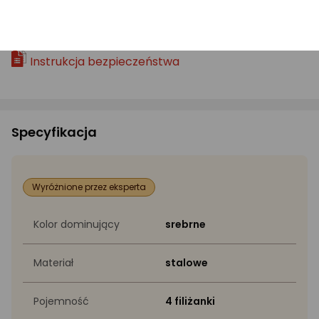
PLIKI DO POBRANIA:
Instrukcja bezpieczeństwa
Specyfikacja
Wyróżnione przez eksperta
Kolor dominujący
srebrne
Materiał
stalowe
Pojemność
4 filiżanki