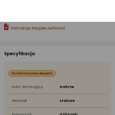
Bezpieczeństwo
PLIKI DO POBRANIA:
Instrukcja bezpieczeństwa
Specyfikacja
Wyróżnione przez eksperta
Kolor dominujący
srebrne
Materiał
stalowe
Pojemność
4 filiżanki