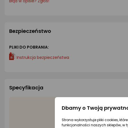
Błąd w opisie? Zgłoś!
Bezpieczeństwo
PLIKI DO POBRANIA:
Instrukcja bezpieczeństwa
Specyfikacja
Dbamy o Twoją prywatn
Wyró
Strona wykorzystuje pliki cookies, któ
Kol
funkcjonalności naszych sklepów, w t