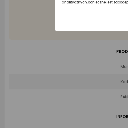
analitycznych, konieczne jest zaakce
Mat
Poj
PROD
Mar
Kod
EAN
INFO