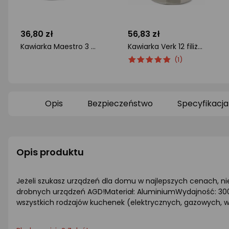
36,80 zł
56,83 zł
Kawiarka Maestro 3 filiżanki
Kawiarka Verk 12 filiżanek
ocena
ocena
Ocena
(1)
produktu
produktu
produktu
0/5
5/5
gwiazdki
gwiazdki
Opis
Bezpieczeństwo
Specyfikacja
Opis produktu
Jeżeli szukasz urządzeń dla domu w najlepszych cenach, ni
drobnych urządzeń AGD!Materiał: AluminiumWydajność: 300 
wszystkich rodzajów kuchenek (elektrycznych, gazowych, w