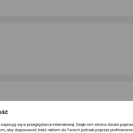
ość
żnione przez eksperta
re zapisują się w przeglądarce internetowej. Dzięki nim strona działa popra
or dominujący
srebrne
ym, aby dopasować treść reklam do Twoich potrzeb poprzez profilowanie 