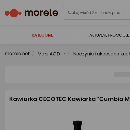
KATEGORIE
AKTUALNE PROMOCJE
morele.net
Małe AGD
Naczynia i akcesoria ku
Laptopy
Komputery
Podzespoły komputerowe
Gaming
Smartfony i smartwatche
Kawiarka CECOTEC Kawiarka "Cumbia M
Telewizory i audio
Foto i kamery
AGD duże