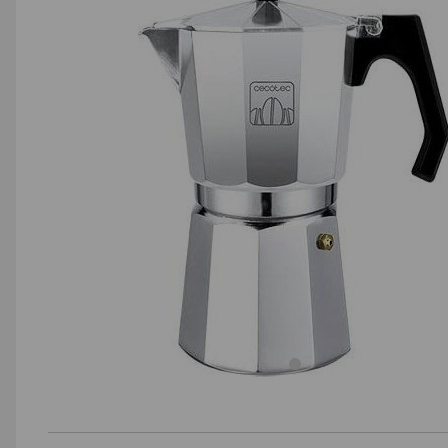
AGD małe
Dom i ogród
Biuro i firma
Sport i turystyka
Zabawki i dziecko
Uroda i zdrowie
Supermarket
Strefa marek