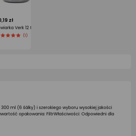
,19 zł
51,48 zł
53,42
Kawiarka Verk 12 filiżanek
Kawiarka Kamille 6 filiżanek
cena
cena
ocena
ocena
(1)
oduktu
oduktu
produktu
produ
5
0/5
0/5
iazdki
gwiazdki
gwiazd
0 ml (6 šálky) i szerokiego wyboru wysokiej jakości
wartość opakowania: FiltrWłaściwości: Odpowiedni dla