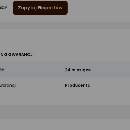
nia?
Zapytaj Ekspertów
NKI GWARANCJI
ść
24 miesiące
warancji
Producenta