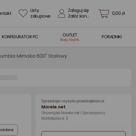
Listy
Zaloguj się
ontakt
0,00 zł
zakupowe
Załóż konto
OUTLET
KONFIGURATOR PC
PORADNIKI
Raty 10x0%
umbia Mimoka 600" Stalowy
Sprzedaje i wysyła przedsiębiorca:
Morele.net
Obowiązki Morele.net I Sprzedawcy
Marketplace.
odobne