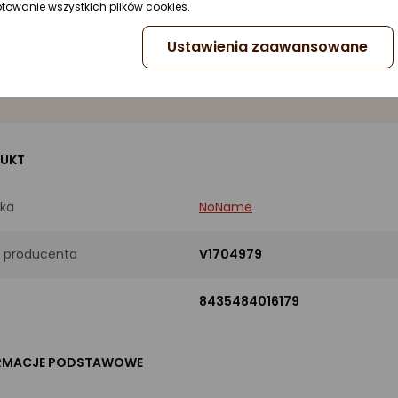
ptowanie wszystkich plików cookies.
eriał
aluminiowe
Ustawienia zaawansowane
emność
6 filiżanek
UKT
ka
NoName
 producenta
V1704979
8435484016179
RMACJE PODSTAWOWE