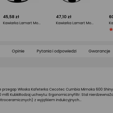
45,58 zł
47,10 zł
60
Kawiarka Lamart Moka 2 filiżanki
Kawiarka Lamart Moka 4 filiżanki
ocena
ocena
o
O
produktu
produktu
pr
pr
0/5
0/5
5/
gwiazdki
gwiazdki
gw
Opinie
Pytania i odpowiedzi
Gwarancje
e przegap Włoska Kafeterka Cecotec Cumbia Mimoka 600 Shiny 30
ml6 KubkiRodzaj uchwytu: ErgonomicznyFiltr: Stal nierdzewnaZa
itroceramicznych) z wyjątkiem indukcyjnych...