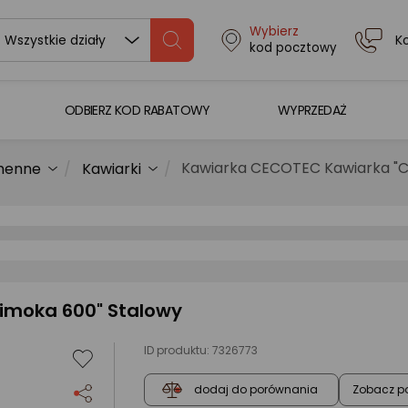
Wybierz
K
Wszystkie działy
kod pocztowy
ODBIERZ KOD RABATOWY
WYPRZEDAŻ
Kawiarka CECOTEC Kawiarka "C
chenne
Kawiarki
imoka 600" Stalowy
ID produktu:
7326773
Zobacz p
dodaj do porównania