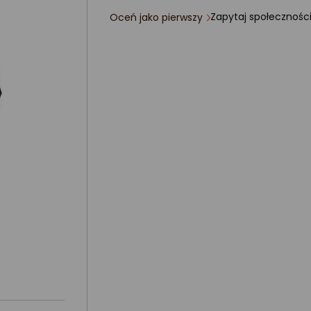
Zapytaj społecznośc
Oceń jako pierwszy
ocena
produktu
0/5
gwiazdki