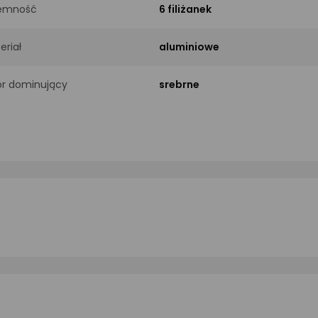
emność
6 filiżanek
eriał
aluminiowe
or dominujący
srebrne