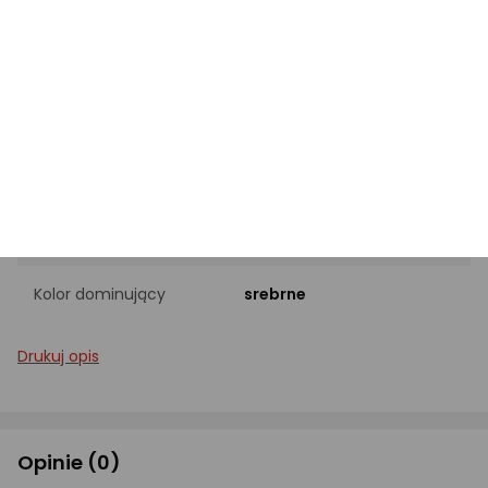
EAN
8435484016179
INFORMACJE PODSTAWOWE
Pojemność
6 filiżanek
Materiał
aluminiowe
Kolor dominujący
srebrne
Drukuj opis
Opinie
(0)