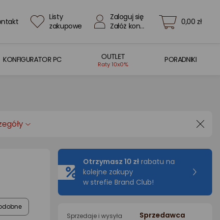
Listy
Zaloguj się
ontakt
0,00 zł
zakupowe
Załóż konto
OUTLET
KONFIGURATOR PC
PORADNIKI
Raty 10x0%
zegóły
Otrzymasz 10 zł
rabatu na
kolejne zakupy
w strefie Brand Club!
odobne
Sprzedawca
Sprzedaje i wysyła