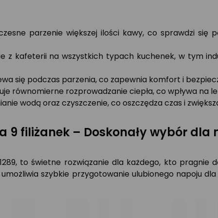
czesne parzenie większej ilości kawy, co sprawdzi się
e z kafeterii na wszystkich typach kuchenek, w tym ind
wa się podczas parzenia, co zapewnia komfort i bezpie
uje równomierne rozprowadzanie ciepła, co wpływa na l
ianie wodą oraz czyszczenie, co oszczędza czas i zwięks
na 9 filiżanek – Doskonały wybór dla
321289, to świetne rozwiązanie dla każdego, kto pragn
a umożliwia szybkie przygotowanie ulubionego napoju dla