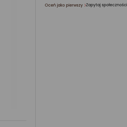
Zapytaj społecznośc
Oceń jako pierwszy
ocena
produktu
0/5
gwiazdki