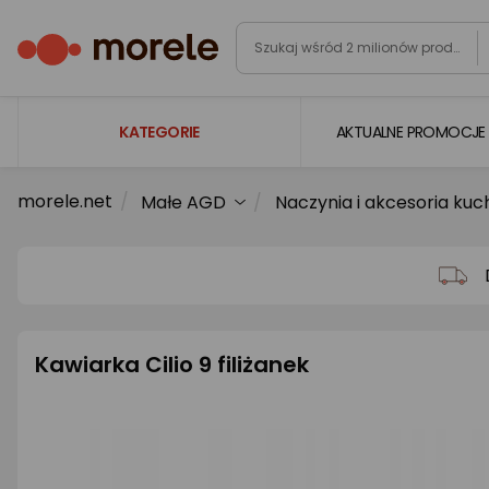
KATEGORIE
AKTUALNE PROMOCJE
morele.net
Małe AGD
Naczynia i akcesoria ku
Laptopy
Komputery
Podzespoły komputerowe
Gaming
Kawiarka Cilio 9 filiżanek
Smartfony i smartwatche
Telewizory i audio
Foto i kamery
AGD duże