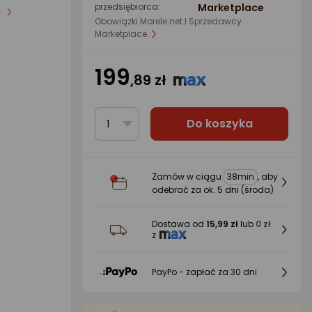
przedsiębiorca:
Marketplace
i
Obowiązki Morele.net I Sprzedawcy
Marketplace.
199
,89 zł
Do koszyka
1
Zamów w ciągu
38min
, aby
odebrać za ok.
5 dni
(środa)
Dostawa od
15,99 zł
lub
0 zł
z
PayPo - zapłać za 30 dni