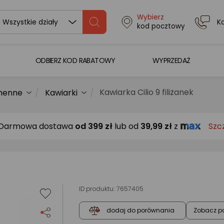
Wybierz
K
Wszystkie działy
kod pocztowy
ODBIERZ KOD RABATOWY
WYPRZEDAŻ
Kawiarka Cilio 9 filiżanek
chenne
Kawiarki
Darmowa dostawa
od
399 zł
lub od
39,99 zł
z
Szc
ID produktu:
7657405
Zobacz p
dodaj do porównania