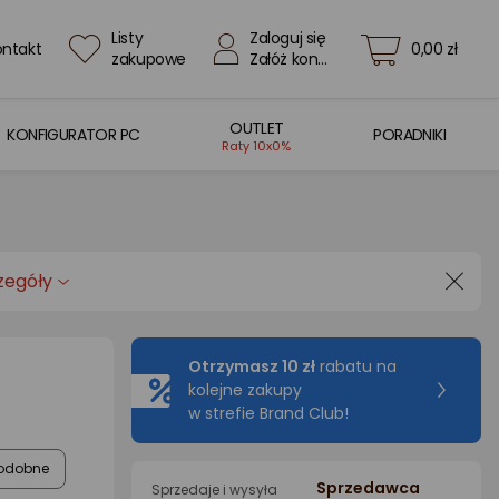
Listy
Zaloguj się
ontakt
0,00 zł
zakupowe
Załóż konto
OUTLET
KONFIGURATOR PC
PORADNIKI
Raty 10x0%
zegóły
Otrzymasz 10 zł
rabatu na
kolejne zakupy
w strefie Brand Club!
odobne
Sprzedawca
Sprzedaje i wysyła