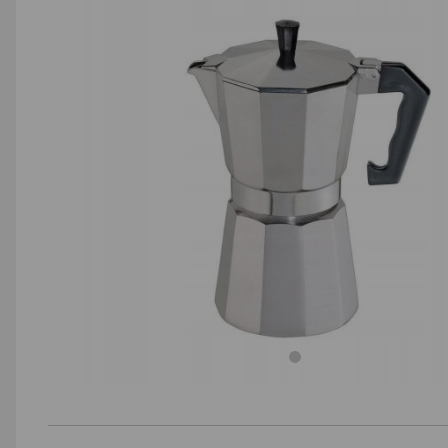
AGD małe
Dom i ogród
Biuro i firma
Sport i turystyka
Zabawki i dziecko
Uroda i zdrowie
Supermarket
Strefa marek