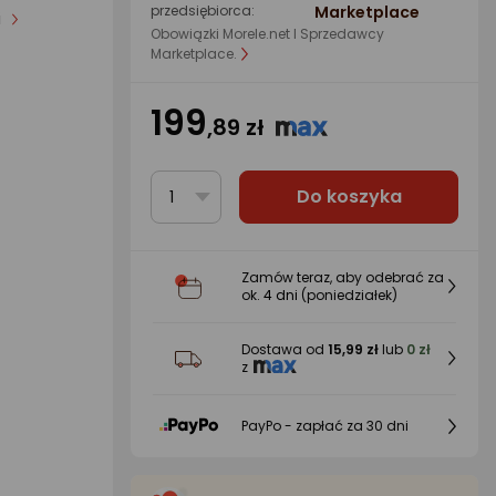
przedsiębiorca:
Marketplace
i
Obowiązki Morele.net I Sprzedawcy
Marketplace.
199
,89 zł
Do koszyka
1
Zamów teraz, aby odebrać za
ok.
4 dni
(poniedziałek)
Dostawa od
15,99 zł
lub
0 zł
z
PayPo - zapłać za 30 dni