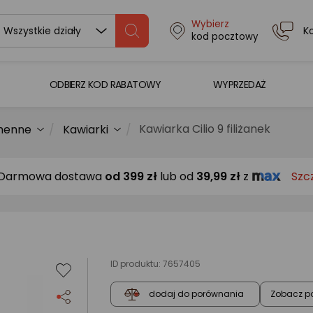
Wybierz
K
Wszystkie działy
kod pocztowy
ODBIERZ KOD RABATOWY
WYPRZEDAŻ
Kawiarka Cilio 9 filiżanek
chenne
Kawiarki
Darmowa dostawa
od
399 zł
lub od
39,99 zł
z
Szc
ID produktu:
7657405
Zobacz p
dodaj do porównania