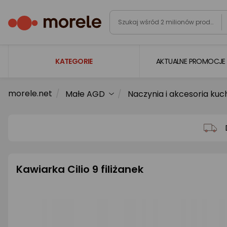
KATEGORIE
AKTUALNE PROMOCJE
morele.net
Małe AGD
Naczynia i akcesoria ku
Laptopy
Komputery
Podzespoły komputerowe
Gaming
Kawiarka Cilio 9 filiżanek
Smartfony i smartwatche
Telewizory i audio
Foto i kamery
AGD duże