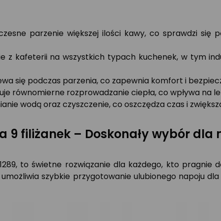
czesne parzenie większej ilości kawy, co sprawdzi się
e z kafeterii na wszystkich typach kuchenek, w tym ind
wa się podczas parzenia, co zapewnia komfort i bezpie
uje równomierne rozprowadzanie ciepła, co wpływa na l
ianie wodą oraz czyszczenie, co oszczędza czas i zwięks
na 9 filiżanek – Doskonały wybór dla
321289, to świetne rozwiązanie dla każdego, kto pragn
a umożliwia szybkie przygotowanie ulubionego napoju dla