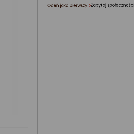
Zapytaj społecznośc
Oceń jako pierwszy
ocena
produktu
0/5
gwiazdki