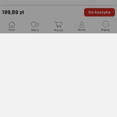
199
,89 zł
na kuchenkę gazową
Do koszyka
na płytę ceramiczną
Przeznaczenie
Start
Konto
Więcej
na płytę elektryczną
Menu
Koszyk
na płytę indukcyjną
Pojemność
9 filiżanek
Materiał
aluminiowe
Kolor dominujący
srebrne
Kolekcja
Brak
Drukuj opis