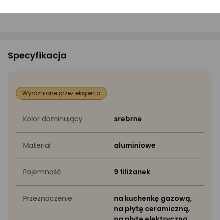
Instrukcja bezpieczeństwa
Specyfikacja
Wyróżnione przez eksperta
Kolor dominujący
srebrne
Materiał
aluminiowe
Pojemność
9 filiżanek
Przeznaczenie
na kuchenkę gazową,
na płytę ceramiczną,
na płytę elektryczną,