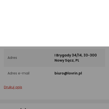
Materiał
Złoto
PRODUCENT
Nazwa producenta
Grupa Lovrin Sp.Z.O.O.
I Brygady 34/14, 33-300
Adres
Nowy Sącz, PL
Adres e-mail
biuro@lovrin.pl
Drukuj opis