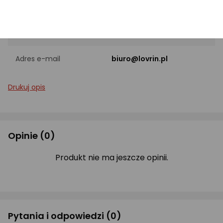
I Brygady 34/14, 33-300
Adres
Nowy Sącz, PL
Adres e-mail
biuro@lovrin.pl
Drukuj opis
Opinie
(0)
Produkt nie ma jeszcze opinii.
Pytania i odpowiedzi
(0)