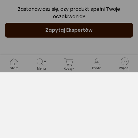
Zastanawiasz się, czy produkt spełni Twoje
oczekiwania?
Zapytaj Ekspertów
Gwarancje
Start
Konto
Więcej
Menu
Koszyk
WARUNKI GWARANCJI
Długość
24 miesiące
Typ gwarancji
Sprzedawcy