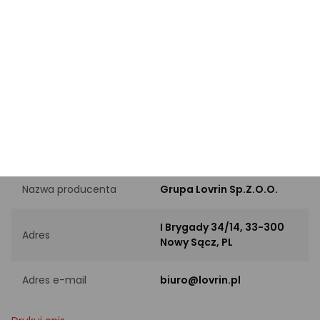
INFORMACJE PODSTAWOWE
Rodzaj
Łańcuszek
Materiał
Złoto
PRODUCENT
Nazwa producenta
Grupa Lovrin Sp.Z.O.O.
I Brygady 34/14, 33-300
Adres
Nowy Sącz, PL
Adres e-mail
biuro@lovrin.pl