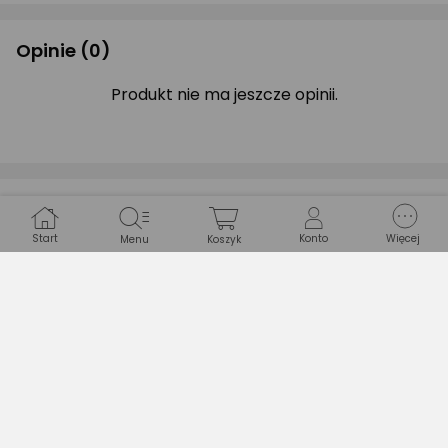
Opinie
(0)
Produkt nie ma jeszcze opinii.
Pytania i odpowiedzi
(0)
Start
Konto
Więcej
Menu
Koszyk
Zastanawiasz się, czy produkt spełni Twoje
oczekiwania?
Zapytaj Ekspertów