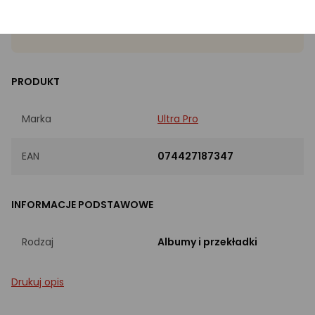
Rodzaj
Albumy i przekładki
PRODUKT
Marka
Ultra Pro
EAN
074427187347
INFORMACJE PODSTAWOWE
Rodzaj
Albumy i przekładki
Drukuj opis