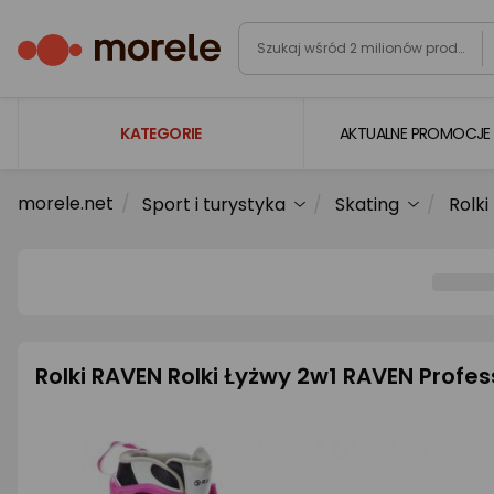
KATEGORIE
AKTUALNE PROMOCJE
morele.net
Sport i turystyka
Skating
Rolki
Laptopy
Komputery
Podzespoły komputerowe
Gaming
Smartfony i smartwatche
Rolki RAVEN Rolki Łyżwy 2w1 RAVEN Profes
Telewizory i audio
Foto i kamery
AGD duże