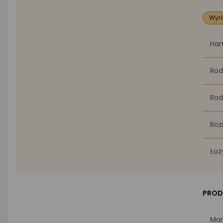
Wyró
Ha
Rod
Rod
Roz
Łoż
PROD
Mar