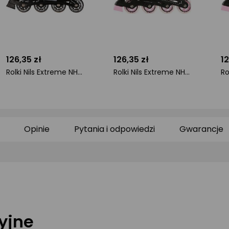
126,35 zł
126,35 zł
12
Rolki Nils Extreme NH18366A z wymienną płozą regulowane czarno-różowe r. 35-38
Rolki Nils Extreme NH18331 z wymienną płozą regulowane różowe r. 31-34
ocena
ocena
o
produktu
produktu
pr
0/5
0/5
0/
gwiazdki
gwiazdki
gw
Opinie
Pytania i odpowiedzi
Gwarancje
yjne