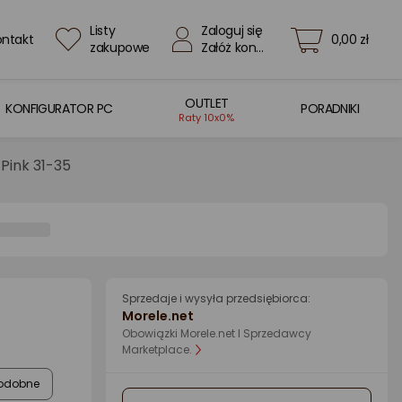
Listy
Zaloguj się
ontakt
0,00 zł
zakupowe
Załóż konto
OUTLET
KONFIGURATOR PC
PORADNIKI
Raty 10x0%
Pink 31-35
Sprzedaje i wysyła przedsiębiorca:
Morele.net
Obowiązki Morele.net I Sprzedawcy
Marketplace.
odobne