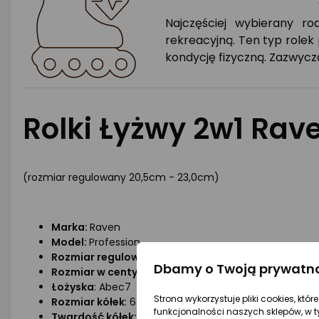
Najczęściej wybierany ro
rekreacyjną. Ten typ role
kondycję fizyczną. Zazwycz
Rolki Łyżwy 2w1 Rav
(rozmiar regulowany 20,5cm - 23,0cm)
Marka:
Raven
Model:
Profession
Rozmiar regulowany:
31-35
Dbamy o Twoją prywatn
Rozmiar w centymetrach:
20,5cm - 23,0cm
Łożyska
: Abec7
Strona wykorzystuje pliki cookies, któ
Rozmiar kółek
: 64mm
funkcjonalności naszych sklepów, w t
Twardość kółek:
PU - kauczukowe 82A