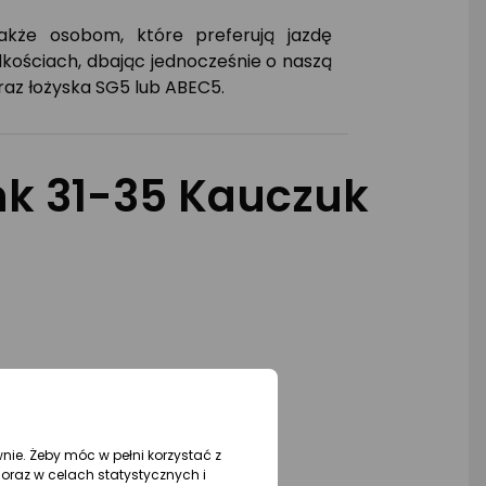
także osobom, które preferują jazdę
kościach, dbając jednocześnie o naszą
raz łożyska SG5 lub ABEC5.
ink 31-35 Kauczuk
wnie. Żeby móc w pełni korzystać z
oraz w celach statystycznych i