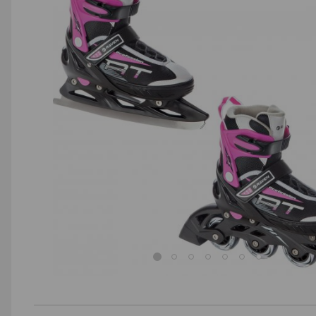
AGD małe
Dom i ogród
Biuro i firma
Sport i turystyka
Zabawki i dziecko
Uroda i zdrowie
Supermarket
Strefa marek