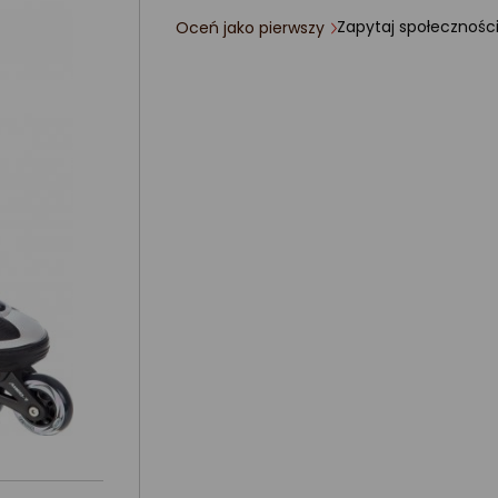
Zapytaj społecznośc
Oceń jako pierwszy
ocena
produktu
0/5
gwiazdki