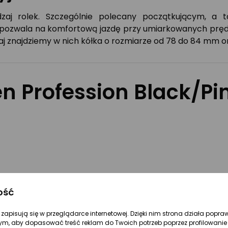
dzaj rolek. Szczególnie polecany początkującym, a 
k pozwala na komfortową jazdę przy umiarkowanych pręd
aj znajdziemy w nich kółka o rozmiarze od 78 do 84 mm o
en Profession Black/P
ość
re zapisują się w przeglądarce internetowej. Dzięki nim strona działa popra
ym, aby dopasować treść reklam do Twoich potrzeb poprzez profilowanie 