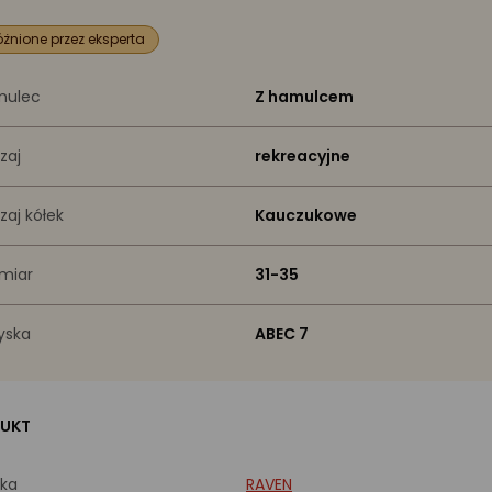
żnione przez eksperta
mulec
Z hamulcem
zaj
rekreacyjne
zaj kółek
Kauczukowe
miar
31-35
yska
ABEC 7
UKT
ka
RAVEN