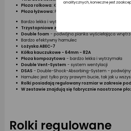
analitycznych, konieczne jest zaakce
Płoza rolkowa:
Kompozytowa
Płoza łyżwowa:
Figurowa
,
kompozytowo-stalowa
Bardzo lekka i wytrzymała półmiękka skorupa z poliwę
Trzystopniowe zapięcie
- klamra, sznurowadła, pase
Double foam
- podwójna pianka wyściełająca wnętrz
Bardzo efektywny hamulec
Łożyska ABEC-7
Kółka kauczukowe - 64mm - 82A
Płoza kompozytowa
- bardzo lekka i wytrzymała
Double Vent-System
- system wentylacji
DSAS
- Double-Shock-Absorbing-System - podwójny 
Hamulec jest tylko przy prawym bucie, tak jak u wsz
Rolki posiadają regulowany rozmiar w zakresie po
W zestawie znajdują się fabrycznie naostrzone pło
Rolki regulowane