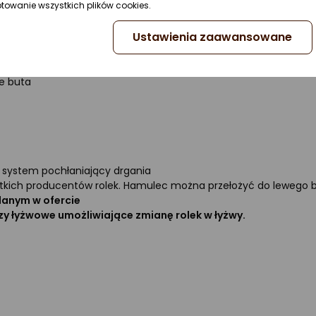
ptowanie wszystkich plików cookies.
Ustawienia zaawansowane
glanu
k
e buta
system pochłaniający drgania
ystkich producentów rolek. Hamulec można przełożyć do lewego b
danym w ofercie
zy łyżwowe umożliwiające zmianę rolek w łyżwy.