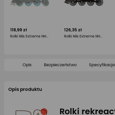
118,99 zł
126,35 zł
Rolki Nils Extreme NH18331 z wymienną płozą regulowane szare r. 31-34
Rolki Nils Extreme NH18366A z wymienną płozą regulowane miętowe r. 35-38
ocena
ocena
produktu
produktu
0/5
0/5
gwiazdki
gwiazdki
Opis
Bezpieczeństwo
Specyfikacja
Opis produktu
Rolki rekreac