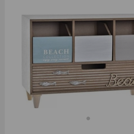
AGD małe
Dom i ogród
Biuro i firma
Sport i turystyka
Zabawki i dziecko
Uroda i zdrowie
Supermarket
Strefa marek