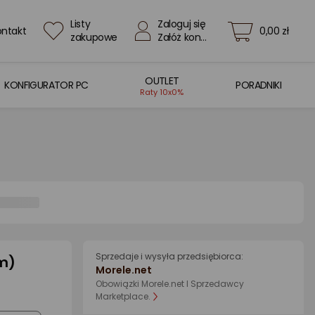
Listy
Zaloguj się
ontakt
0,00 zł
zakupowe
Załóż konto
OUTLET
KONFIGURATOR PC
PORADNIKI
Raty 10x0%
Sprzedaje i wysyła przedsiębiorca:
cm)
Morele.net
Obowiązki Morele.net I Sprzedawcy
Marketplace.