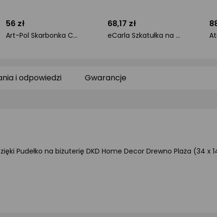
56 zł
68,17 zł
88
Art-Pol Skarbonka Ceramiczna Tygrys na Prezent dla Dzieci Dorosłych VILDE 10,5x17cm
eCarla Szkatułka na biżuterię kuferek etui organizer butelkowa zieleń pudełko PD133
ocena
ocena
o
produktu
produktu
pr
0/5
0/5
0/
gwiazdki
gwiazdki
gw
ania i odpowiedzi
Gwarancje
ięki Pudełko na biżuterię DKD Home Decor Drewno Plaża (34 x 14