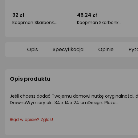
32 zł
46,24 zł
Koopman Skarbonka ceramiczna srebrna lustrzana 11,5 x 9 cm
Koopman Skarbonka świnka ceramiczna różowa otwierana 11,5x9,1x9,1 cm
ocena
ocena
produktu
produktu
0/5
0/5
gwiazdki
gwiazdki
Opis
Specyfikacja
Opinie
Pyt
Opis produktu
Jeśli chcesz dodać Twojemu domowi nutkę oryginalności, dz
DrewnoWymiary ok.: 34 x 14 x 24 cmDesign: Plaża...
Błąd w opisie? Zgłoś!