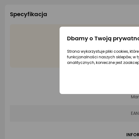
Specyfikacja
Dbamy o Twoją prywatn
Wyró
Strona wykorzystuje pliki cookies, któ
Rod
funkcjonalności naszych sklepów, w t
analitycznych, konieczne jest zaakce
PROD
Mar
EAN
INFO