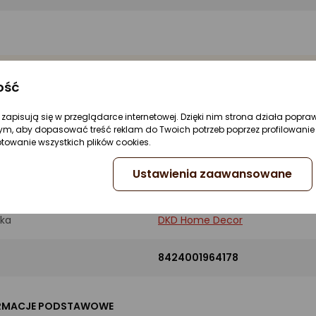
ość
żnione przez eksperta
re zapisują się w przeglądarce internetowej. Dzięki nim strona działa popra
zaj
Szkatułka na biżuterię
ym, aby dopasować treść reklam do Twoich potrzeb poprzez profilowanie 
ptowanie wszystkich plików cookies.
Ustawienia zaawansowane
UKT
ka
DKD Home Decor
8424001964178
RMACJE PODSTAWOWE