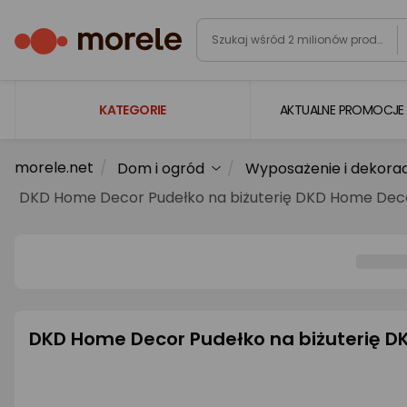
KATEGORIE
AKTUALNE PROMOCJE
morele.net
Dom i ogród
Wyposażenie i dekora
Laptopy
DKD Home Decor Pudełko na biżuterię DKD Home Decor
Komputery
Podzespoły komputerowe
Gaming
Smartfony i smartwatche
DKD Home Decor Pudełko na biżuterię DK
Telewizory i audio
Foto i kamery
AGD duże