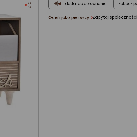
Zobacz p
dodaj do porównania
Zapytaj społecznośc
Oceń jako pierwszy
ocena
produktu
0/5
gwiazdki