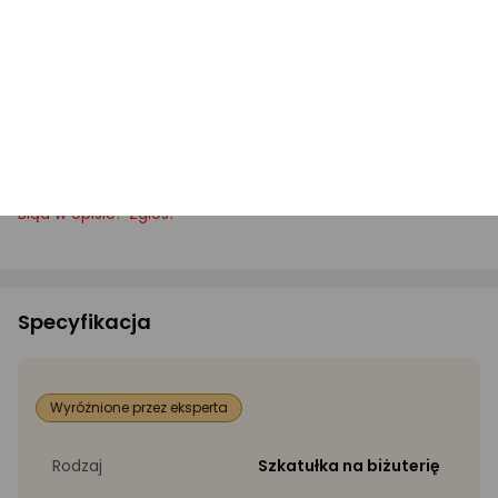
Błąd w opisie? Zgłoś!
Specyfikacja
Wyróżnione przez eksperta
Rodzaj
Szkatułka na biżuterię