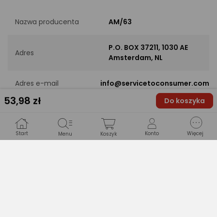
Nazwa producenta
AM/63
P.O. BOX 37211, 1030 AE
Adres
Amsterdam, NL
Adres e-mail
info@servicetoconsumer.com
53
,98 zł
Do koszyka
PODMIOT ODPOWIEDZIALNY
Start
Konto
Więcej
Menu
Koszyk
Nazwa podmiotu
Koopman International B.V.
ul.Distelweg 88, 1031HH
Adres
Amsterdam, NL
Adres e-mail
info@koopmanint.com