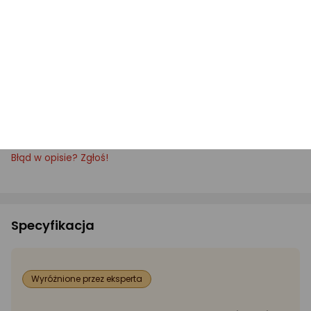
Błąd w opisie? Zgłoś!
Specyfikacja
Wyróżnione przez eksperta