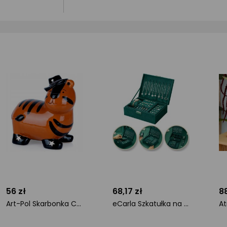
56 zł
68,17 zł
88
Art-Pol Skarbonka Ceramiczna Tygrys na Prezent dla Dzieci Dorosłych VILDE 10,5x17cm
eCarla Szkatułka na biżuterię kuferek etui organizer butelkowa zieleń pudełko PD133
ocena
ocena
o
produktu
produktu
pr