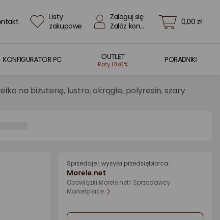
Listy
Zaloguj się
ontakt
0,00 zł
zakupowe
Załóż konto
OUTLET
KONFIGURATOR PC
PORADNIKI
Raty 10x0%
dełko na biżuterię, lustro, okrągłe, polyresin, szary
Sprzedaje i wysyła przedsiębiorca:
Morele.net
Obowiązki Morele.net I Sprzedawcy
Marketplace.