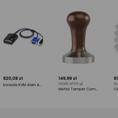
820,08 zł
149,99 zł
61
(42,85 zł/100 g)
(6
Konsola KVM Aten Adapter konsoli CV211 (CV211-AT)
Motta Tamper Competition (kolor brązowy)
ocena
ocena
o
produktu
produktu
pr
0/5
0/5
0/
gwiazdki
gwiazdki
gw