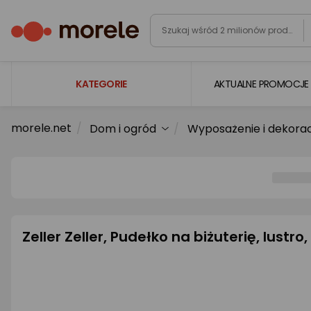
KATEGORIE
AKTUALNE PROMOCJE
morele.net
Dom i ogród
Wyposażenie i dekora
Laptopy
Komputery
Podzespoły komputerowe
Gaming
Smartfony i smartwatche
Zeller Zeller, Pudełko na biżuterię, lustro
Telewizory i audio
Foto i kamery
AGD duże