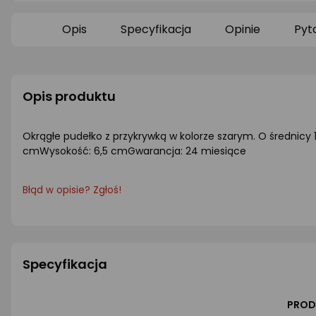
0/5
0/5
gwiazdki
gwiazdki
Opis
Specyfikacja
Opinie
Pyt
Opis produktu
Okrągłe pudełko z przykrywką w kolorze szarym. O średnicy 1
cmWysokość: 6,5 cmGwarancja: 24 miesiące
Błąd w opisie? Zgłoś!
Specyfikacja
PROD