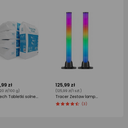
,99 zł
125,99 zł
,20 zł/100 g)
(125,99 zł/1 szt.)
Ciech Tabletki solne 25kg
Tracer Zestaw lamp TRACER Smart Desk RGB Tuya App (TRAOSW47008)
cena
ocena
Ocena
(3)
oduktu
produktu
produktu
5
4.5/5
iazdki
gwiazdki