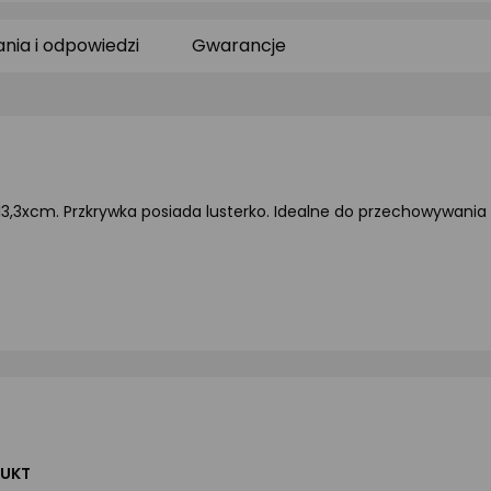
0/5
0/5
0/
gwiazdki
gwiazdki
gw
ania i odpowiedzi
Gwarancje
3,3xcm. Przkrywka posiada lusterko. Idealne do przechowywania bi
UKT