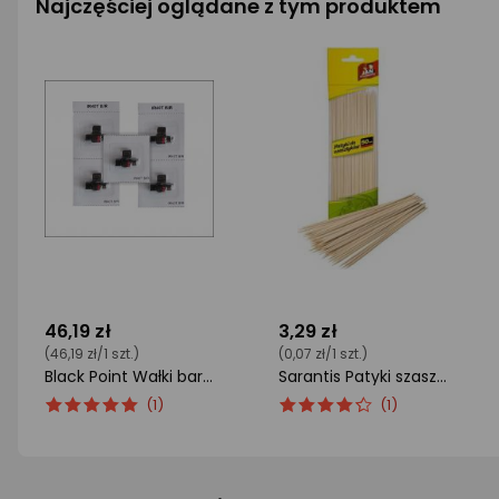
Najczęściej oglądane z tym produktem
46,19 zł
3,29 zł
(46,19 zł/1 szt.)
(0,07 zł/1 szt.)
Black Point Wałki barwiące do kalkulatorów 5szt. (KBPIR40T)
Sarantis Patyki szaszłyk 50szt (8571013886)
ocena
Ocena
ocena
Ocena
(1)
(1)
produktu
produktu
produktu
produktu
5/5
4/5
gwiazdki
gwiazdki