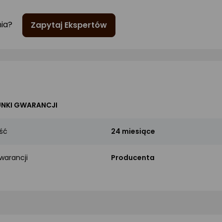
nia?
Zapytaj Ekspertów
NKI GWARANCJI
ść
24 miesiące
warancji
Producenta