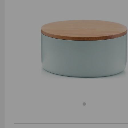
AGD małe
Dom i ogród
Biuro i firma
Sport i turystyka
Zabawki i dziecko
Uroda i zdrowie
Supermarket
Strefa marek