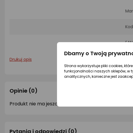
Mar
Kod
EAN
Dbamy o Twoją prywatn
Drukuj opis
Strona wykorzystuje pliki cookies, któ
funkcjonalności naszych sklepów, w t
analitycznych, konieczne jest zaakce
Opinie
(0)
Produkt nie ma jeszcze opinii.
Pytania i odpowiedzi
(0)