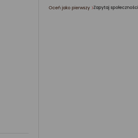
Zapytaj społecznośc
Oceń jako pierwszy
ocena
produktu
0/5
gwiazdki