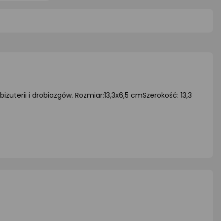
5
0/5
0/5
iazdki
gwiazdki
gwiazd
żuterii i drobiazgów. Rozmiar:13,3x6,5 cmSzerokość: 13,3