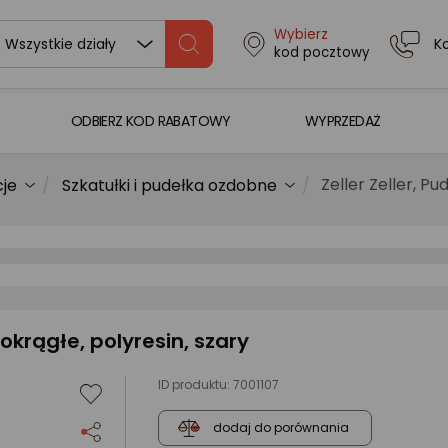
Wybierz
K
Wszystkie działy
kod pocztowy
ODBIERZ KOD RABATOWY
WYPRZEDAŻ
Zeller Zeller, Pu
cje
Szkatułki i pudełka ozdobne
, okrągłe, polyresin, szary
ID produktu:
7001107
dodaj do porównania