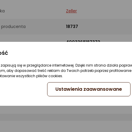
ka
Zeller
 producenta
18737
4003368187372
ość
re zapisują się w przeglądarce internetowej. Dzięki nim strona działa popra
ym, aby dopasować treść reklam do Twoich potrzeb poprzez profilowanie 
ptowanie wszystkich plików cookies.
Ustawienia zaawansowane