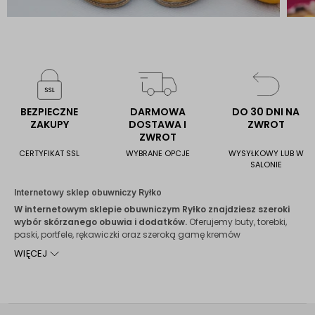
BEZPIECZNE
DARMOWA
DO 30 DNI NA
ZAKUPY
DOSTAWA I
ZWROT
ZWROT
CERTYFIKAT SSL
WYBRANE OPCJE
WYSYŁKOWY LUB W
SALONIE
Internetowy sklep obuwniczy Ryłko
W internetowym sklepie obuwniczym Ryłko znajdziesz szeroki
wybór skórzanego obuwia i dodatków.
Oferujemy buty, torebki,
paski, portfele, rękawiczki oraz szeroką gamę kremów
pielęgnacyjnych do każdej z oferowanych skór. Dodatkowo
WIĘCEJ
posiadamy różnego rodzaju akcesoria uzupełniające, jak
skarpety, szaliki czy okulary przeciwsłoneczne.
Sklep z butami z wieloletnią tradycją
Historia marki RYŁKO sięga lat 60. XX wieku.
W małopolskich