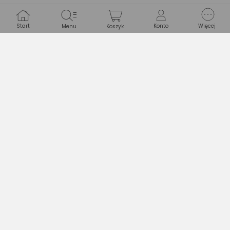
Nazwa producenta
Z.P. Alexander
Start
Konto
Więcej
Menu
Koszyk
ul. Telewizyjna 19, 80-209
Adres
Chwaszczyno, PL
Adres e-mail
brakdanych@brakdanych.pl
Pytanie techniczne do producenta
Drukuj opis
Opinie
(0)
Produkt nie ma jeszcze opinii.