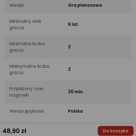
Wersja
Gra planszowa
Minimalny wiek
6 lat
gracza
Minimalna liczba
2
graczy
Maksymalna liczba
2
graczy
Przybliżony czas
20 min.
rozgrywki
Wersja językowa
Polska
48
,90 zł
Do koszyka
PRODUCENT